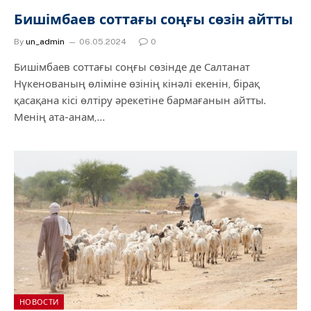
Бишімбаев соттағы соңғы сөзін айтты
By
un_admin
06.05.2024
0
Бишімбаев соттағы соңғы сөзінде де Салтанат
Нүкенованың өліміне өзінің кінәлі екенін, бірақ
қасақана кісі өлтіру әрекетіне бармағанын айтты.
Менің ата-анам,…
НОВОСТИ