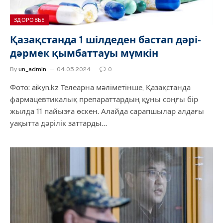
ЗДОРОВЬЕ
Қазақстанда 1 шілдеден бастап дәрі-
дәрмек қымбаттауы мүмкін
By
un_admin
04.05.2024
0
Фото: aikyn.kz Телеарна мәліметінше, Қазақстанда
фармацевтикалық препараттардың құны соңғы бір
жылда 11 пайызға өскен. Алайда сарапшылар алдағы
уақытта дәрілік заттарды…