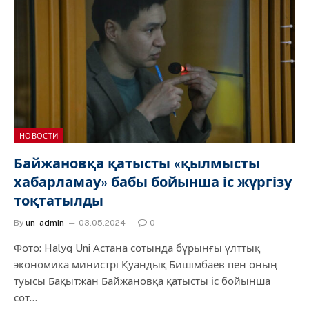
НОВОСТИ
Байжановқа қатысты «қылмысты
хабарламау» бабы бойынша іс жүргізу
тоқтатылды
By
un_admin
03.05.2024
0
Фото: Halyq Uni Астана сотында бұрынғы ұлттық
экономика министрі Қуандық Бишімбаев пен оның
туысы Бақытжан Байжановқа қатысты іс бойынша
сот…