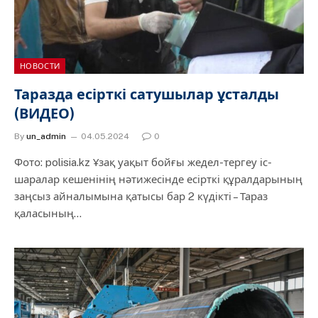
НОВОСТИ
Таразда есірткі сатушылар ұсталды
(ВИДЕО)
By
un_admin
04.05.2024
0
Фото: polisia.kz Ұзақ уақыт бойғы жедел-тергеу іс-
шаралар кешенінің нәтижесінде есірткі құралдарының
заңсыз айналымына қатысы бар 2 күдікті – Тараз
қаласының…