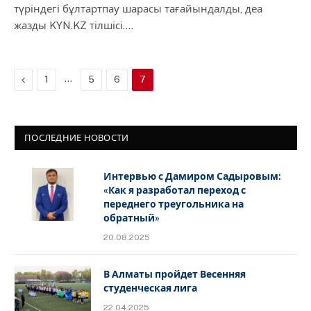
түріндегі бұлтартпау шарасы тағайындалды, деа
жазды KYN.KZ тілшісі.…
Previous
…
1
5
6
7
ПОСЛЕДНИЕ НОВОСТИ
Интервью с Дамиром Садыровым:
«Как я разработал переход с
переднего треугольника на
обратный»
20.08.2025
В Алматы пройдет Весенняя
студенческая лига
22.04.2025