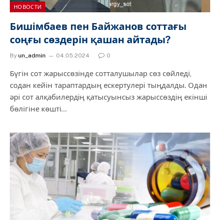
НОВОСТИ
Бишімбаев пен Байжанов соттағы
соңғы сөздерін қашан айтады?
By
un_admin
04.05.2024
0
Бүгін сот жарыссөзінде сотталушылар сөз сөйледі,
содан кейін тараптардың ескертулері тыңдалды. Одан
әрі сот алқабилердiң қатысуынсыз жарыссөздің екінші
бөлігіне көшті…