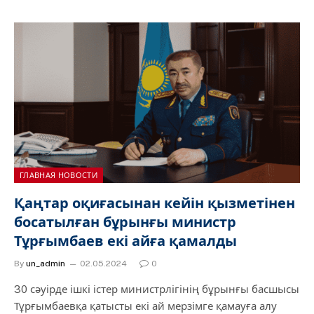
ГЛАВНАЯ НОВОСТИ
Қаңтар оқиғасынан кейін қызметінен
босатылған бұрынғы министр
Тұрғымбаев екі айға қамалды
By
un_admin
02.05.2024
0
30 сәуірде ішкі істер министрлігінің бұрынғы басшысы
Тұрғымбаевқа қатысты екі ай мерзімге қамауға алу