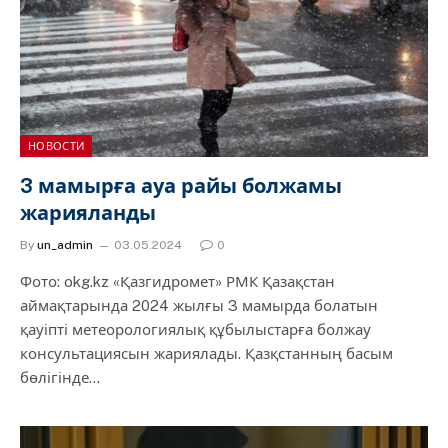
НОВОСТИ
3 мамырға ауа райы болжамы
жарияланды
By
un_admin
03.05.2024
0
Фото: okg.kz «Қазгидромет» РМК Қазақстан
аймақтарында 2024 жылғы 3 мамырда болатын
қауіпті метеорологиялық құбылыстарға болжау
консультациясын жариялады. Қазқстанның басым
бөлігінде…