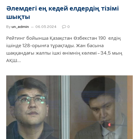
Әлемдегі ең кедей елдердің тізімі
шықты
By
un_admin
06.05.2024
0
Рейтинг бойынша Қазақстан Өзбекстан 190 елдің
ішінде 128-орынға тұрақтады. Жан басына
шаққандағы жалпы ішкі өнімнің көлемі – 34,5 мың
АҚШ…