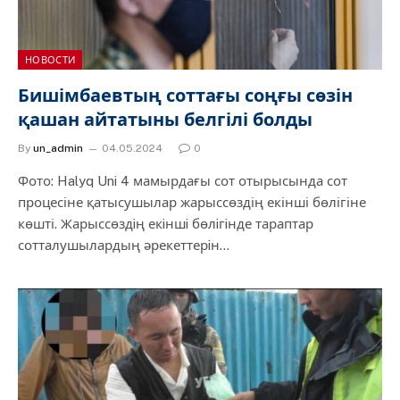
НОВОСТИ
Бишімбаевтың соттағы соңғы сөзін
қашан айтатыны белгілі болды
By
un_admin
04.05.2024
0
Фото: Halyq Uni 4 мамырдағы сот отырысында сот
процесіне қатысушылар жарыссөздің екінші бөлігіне
көшті. Жарыссөздiң екiншi бөлiгiнде тараптар
сотталушылардың әрекеттерiн…