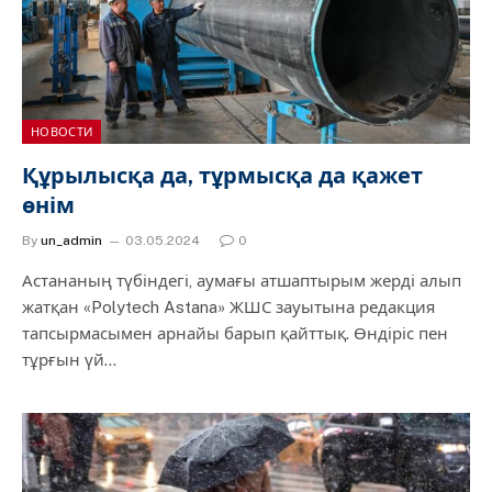
НОВОСТИ
Құрылысқа да, тұрмысқа да қажет
өнім
By
un_admin
03.05.2024
0
Астананың түбіндегі, аумағы атшаптырым жерді алып
жатқан «Polytech Astana» ЖШС зауытына редакция
тапсырмасымен арнайы барып қайттық. Өндіріс пен
тұрғын үй…