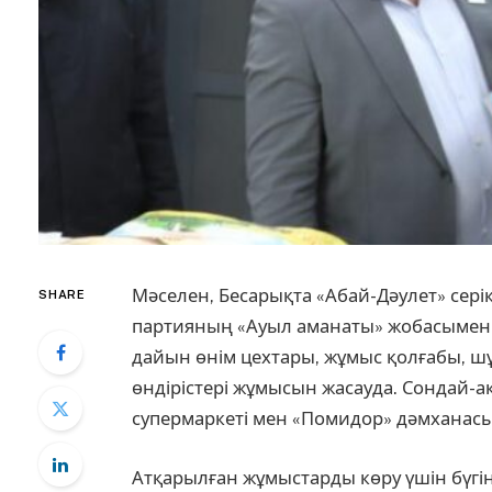
Мәселен, Бесарықта «Абай-Дәулет» серік
SHARE
партияның «Ауыл аманаты» жобасымен 
дайын өнім цехтары, жұмыс қолғабы, ш
өндірістері жұмысын жасауда. Сондай-
супермаркеті мен «Помидор» дәмханасы
Атқарылған жұмыстарды көру үшін бүгін