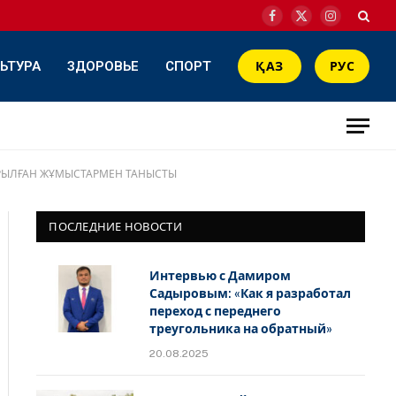
Facebook
X
Instagram
(Twitter)
ЬТУРА
ЗДОРОВЬЕ
СПОРТ
ҚАЗ
РУС
АРЫЛҒАН ЖҰМЫСТАРМЕН ТАНЫСТЫ
ПОСЛЕДНИЕ НОВОСТИ
Интервью с Дамиром
Садыровым: «Как я разработал
переход с переднего
треугольника на обратный»
20.08.2025