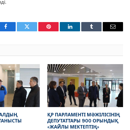
ді.
Facebook
Twitter
Pinterest
LinkedIn
Tumblr
Email
НАЛДЫҢ
ҚР ПАРЛАМЕНТІ МӘЖІЛІСІНІҢ
ТАНЫСТЫ
ДЕПУТАТТАРЫ 900 ОРЫНДЫҚ
«ЖАЙЛЫ МЕКТЕПТІҢ»