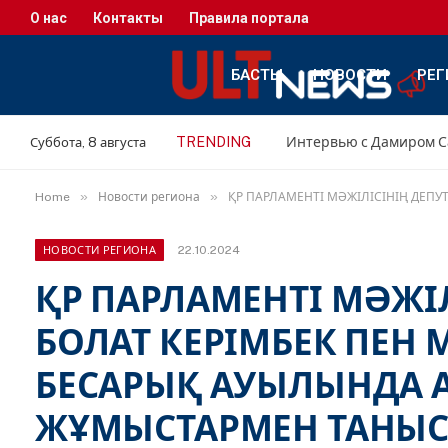
О нас
Контакты
Правила портала
БАСТЫ
НОВОСТИ
РЕГ
TRENDING
Суббота, 8 августа
»
»
Home
Новости региона
ҚР ПАРЛАМЕНТІ МӘЖІЛІСІНІҢ ДЕП
22.10.2024
НОВОСТИ РЕГИОНА
ҚР ПАРЛАМЕНТІ МӘЖІ
БОЛАТ КЕРІМБЕК ПЕН
БЕСАРЫҚ АУЫЛЫНДА 
ЖҰМЫСТАРМЕН ТАНЫ