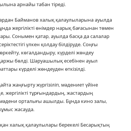
ылына арнайы табан тіреді.
рдан Байманов халық қалаулыларына ауылда
нда жергілікті өнімдер нарық бағасынан төмен
ғары. Сонымен қатар, ауылда басқа да салалар
ріктестігі үлкен қолдау білдіруде. Соңғы
өркейту, көгалдандыру, күрделі жөндеу
қаржы бөлді. Шаруашылық есебінен ауыл
раттары күрделі жөндеуден өткізілді.
айта жаңғырту жүргізіліп, мәдениет үйіне
е, жергілікті тұрғындардың, жастардың
» мәдени орталығы ашылды. Бұнда кино залы,
 жұмыс жасауда.
қан халық қалаулылары берекелі Бесарықтың