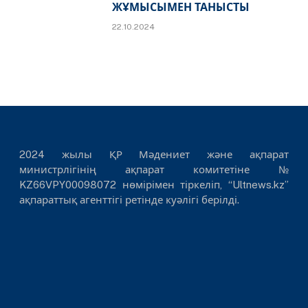
ЖҰМЫСЫМЕН ТАНЫСТЫ
22.10.2024
2024 жылы ҚР Мәдениет және ақпарат
министрлігінің ақпарат комитетіне №
KZ66VPY00098072 нөмірімен тіркеліп, “Ultnews.kz”
ақпараттық агенттігі ретінде куәлігі берілді.