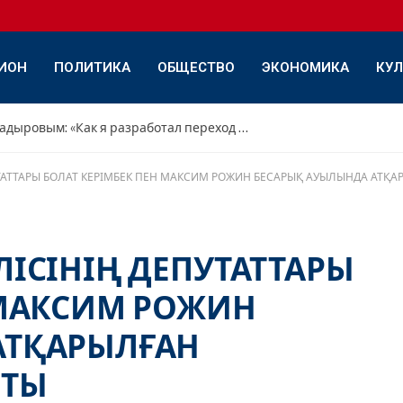
ИОН
ПОЛИТИКА
ОБЩЕСТВО
ЭКОНОМИКА
КУЛ
Интервью с Дамиром Садыровым: «Как я разработал переход с переднего треугольника на обратный»
УТАТТАРЫ БОЛАТ КЕРІМБЕК ПЕН МАКСИМ РОЖИН БЕСАРЫҚ АУЫЛЫНДА АТҚ
ЛІСІНІҢ ДЕПУТАТТАРЫ
 МАКСИМ РОЖИН
АТҚАРЫЛҒАН
СТЫ