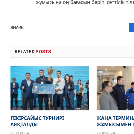
жұмысына оң бағасын беріп, сәттілік тіле
SHARE.
RELATED
POSTS
ПІКІРСАЙЫС ТУРНИРІ
ЖАҢА ТЕРМИ
АЯҚТАЛДЫ
ЖҰМЫСЫМЕН 
22.10.2024
22.10.2024