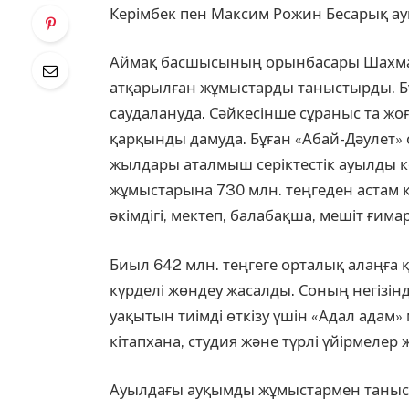
Керімбек пен Максим Рожин Бесарық ау
Аймақ басшысының орынбасары Шахма
атқарылған жұмыстарды таныстырды. Бұ
саудалануда. Сәйкесінше сұраныс та жо
қарқынды дамуда. Бұған «Абай-Дәулет» се
жылдары аталмыш серіктестік ауылды к
жұмыстарына 730 млн. теңгеден астам 
әкімдігі, мектеп, балабақша, мешіт ғима
Биыл 642 млн. теңгеге орталық алаңға қ
күрделі жөндеу жасалды. Соның негізінд
уақытын тиімді өткізу үшін «Адал адам
кітапхана, студия және түрлі үйірмелер
Ауылдағы ауқымды жұмыстармен таныс