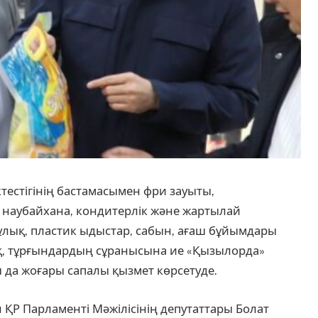
тестігінің бастамасымен фри зауыты,
наубайхана, кондитерлік және жартылай
ұлық, пластик ыдыстар, сабын, ағаш бұйымдары
ақ, тұрғындардың сұранысына ие «Қызылорда»
 да жоғары сапалы қызмет көрсетуде.
 ҚР Парламенті Мәжілісінің депутаттары Болат