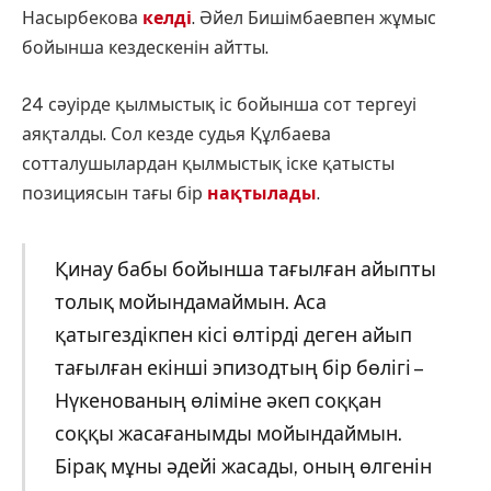
Насырбекова
келді
. Әйел Бишімбаевпен жұмыс
бойынша кездескенін айтты.
24 сәуірде қылмыстық іс бойынша сот тергеуі
аяқталды. Сол кезде судья Құлбаева
сотталушылардан қылмыстық іске қатысты
позициясын тағы бір
нақтылады
.
Қинау бабы бойынша тағылған айыпты
толық мойындамаймын. Аса
қатыгездікпен кісі өлтірді деген айып
тағылған екінші эпизодтың бір бөлігі –
Нүкенованың өліміне әкеп соққан
соққы жасағанымды мойындаймын.
Бірақ мұны әдейі жасады, оның өлгенін