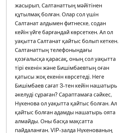
жасырып, Салтанаттың мәйітінен
құтылмақ болған. Олар сол үшін
Салтанат алдымен фитнеске, содан
кейін үйге барғандай көрсеткен. Ал ол
уақытта Салтанат қайтыс болып кеткен.
Салтанаттың телефонындағы
қозғалысқа қарасақ, оның сол уақытта
тірі екенін және Бишімбаевтың оған
қатысы жоқ екенін көрсетеді. Неге
Бишімбаев сағат 3-тен кейін нашатырь
әкелуді сұраған? Сараптамаға сәйкес,
Нүкенова ол уақытта қайтыс болған. Ал
қайтыс болған адамды нашатырь оята
алмайды. Оны басқа мақсатта
пайдаланған. VIP-залда Нүкенованың