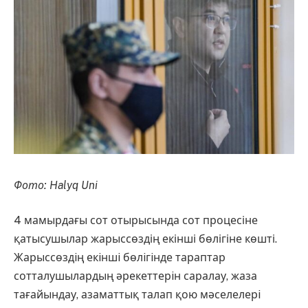
Фото: Halyq Uni
4 мамырдағы сот отырысында сот процесіне
қатысушылар жарыссөздің екінші бөлігіне көшті.
Жарыссөздiң екiншi бөлiгiнде тараптар
сотталушылардың әрекеттерiн саралау, жаза
тағайындау, азаматтық талап қою мәселелерi