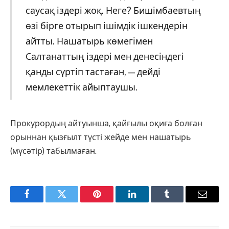
саусақ іздері жоқ. Неге? Бишімбаевтың
өзі бірге отырып ішімдік ішкендерін
айтты. Нашатырь көмегімен
Салтанаттың іздері мен денесіндегі
қанды сүртіп тастаған, — дейді
мемлекеттік айыптаушы.
Прокурордың айтуынша, қайғылы оқиға болған
орыннан қызғылт түсті жейде мен нашатырь
(мүсәтір) табылмаған.
Facebook
Twitter
Pinterest
LinkedIn
Tumblr
Email