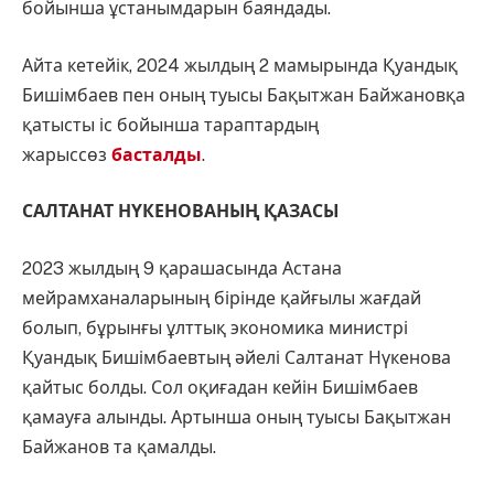
бойынша ұстанымдарын баяндады.
Айта кетейік, 2024 жылдың 2 мамырында Қуандық
Бишімбаев пен оның туысы Бақытжан Байжановқа
қатысты іс бойынша тараптардың
жарыссөз
басталды
.
САЛТАНАТ НҮКЕНОВАНЫҢ ҚАЗАСЫ
2023 жылдың 9 қарашасында Астана
мейрамханаларының бірінде қайғылы жағдай
болып, бұрынғы ұлттық экономика министрі
Қуандық Бишімбаевтың әйелі Салтанат Нүкенова
қайтыс болды. Сол оқиғадан кейін Бишімбаев
қамауға алынды. Артынша оның туысы Бақытжан
Байжанов та қамалды.