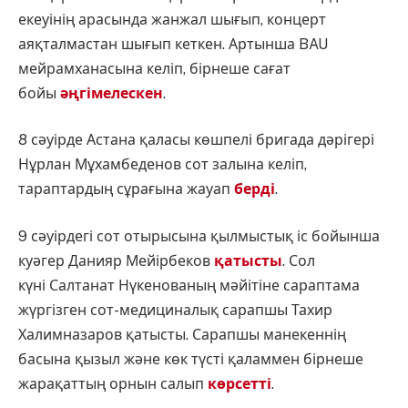
екеуінің арасында жанжал шығып, концерт
аяқталмастан шығып кеткен. Артынша BAU
мейрамханасына келіп, бірнеше сағат
бойы
әңгімелескен
.
8 сәуірде Астана қаласы көшпелі бригада дәрігері
Нұрлан Мұхамбеденов сот залына келіп,
тараптардың сұрағына жауап
берді
.
9 сәуірдегі сот отырысына қылмыстық іс бойынша
куәгер Данияр Мейірбеков
қатысты
. Сол
күні Салтанат Нүкенованың мәйітіне сараптама
жүргізген сот-медициналық сарапшы Тахир
Халимназаров қатысты. Сарапшы манекеннің
басына қызыл және көк түсті қаламмен бірнеше
жарақаттың орнын салып
көрсетті
.