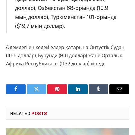
доллар), Өзбекстан 68-орында (10,9
мың доллар), Түркіменстан 101-орында
($19,7 мың доллар).
Әлемдегі ең кедей елдер қатарына Оңтүстік Судан
(455 доллар), Бурунди (916 доллар) және Орталық
Африка Республикасы (1132 доллар) кіреді.
Facebook
Twitter
Pinterest
LinkedIn
Tumblr
Email
RELATED
POSTS