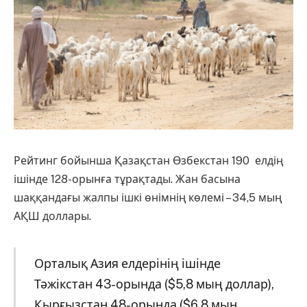
Рейтинг бойынша Қазақстан Өзбекстан 190 елдің
ішінде 128-орынға тұрақтады. Жан басына
шаққандағы жалпы ішкі өнімнің көлемі – 34,5 мың
АҚШ доллары.
Орталық Азия елдерінің ішінде
Тәжікстан 43-орында ($5,8 мың доллар),
Қырғызстан 48-орында ($6,8 мың