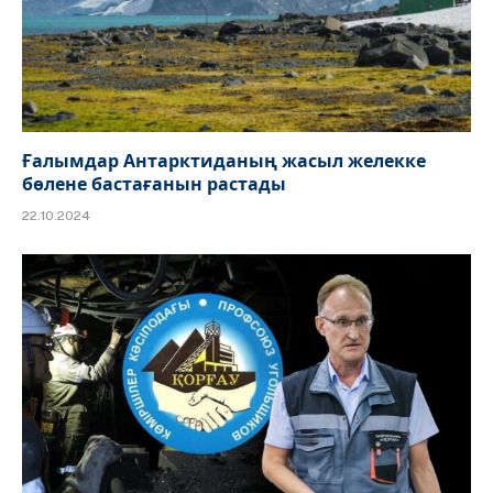
Ғалымдар Антарктиданың жасыл желекке
бөлене бастағанын растады
22.10.2024