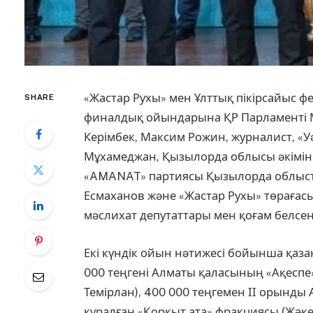
«Жастар Рухы» мен Ұлттық пікірсайыс 
SHARE
финалдық ойындарына ҚР Парламенті Мə
Керімбек, Максим Рожин, журналист, «
Мұхамеджан, Қызылорда облысы əкімі
«AMANAT» партиясы Қызылорда облыс
Есмаханов жəне «Жастар Рухы» төрағасы
мəслихат депутаттары мен қоғам белсен
Екі күндік ойын нəтижесі бойынша қаз
000 теңгені Алматы қаласының «Ақеспе
Темірлан), 400 000 теңгемен ІІ орынд
құралған «Қорқыт ата» фракциясы (Жәке