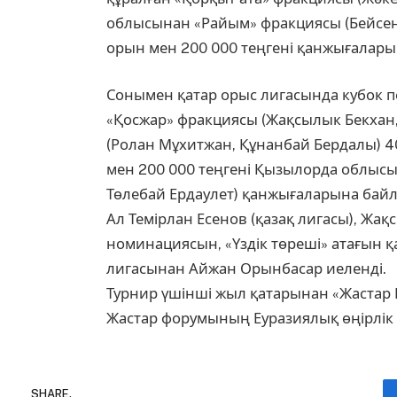
облысынан «Райым» фракциясы (Бейсенәл
орын мен 200 000 теңгені қанжығалары
Сонымен қатар орыс лигасында кубок п
«Қосжар» фракциясы (Жақсылык Бекхан,
(Ролан Мұхитжан, Құнанбай Бердалы) 40
мен 200 000 теңгені Қызылорда облысы
Төлебай Ердаулет) қанжығаларына бай
Ал Темірлан Есенов (қазақ лигасы), Жақ
номинациясын, «Үздік төреші» атағын қ
лигасынан Айжан Орынбасар иеленді.
Турнир үшінші жыл қатарынан «Жастар 
Жастар форумының Еуразиялық өңірлік
SHARE.