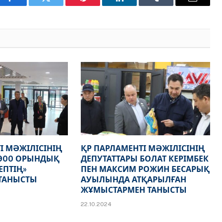
Facebook
Twitter
Pinterest
LinkedIn
Tumblr
Email
І МӘЖІЛІСІНІҢ
ҚР ПАРЛАМЕНТІ МӘЖІЛІСІНІҢ
 900 ОРЫНДЫҚ
ДЕПУТАТТАРЫ БОЛАТ КЕРІМБЕК
ЕПТІҢ»
ПЕН МАКСИМ РОЖИН БЕСАРЫҚ
ТАНЫСТЫ
АУЫЛЫНДА АТҚАРЫЛҒАН
ЖҰМЫСТАРМЕН ТАНЫСТЫ
22.10.2024