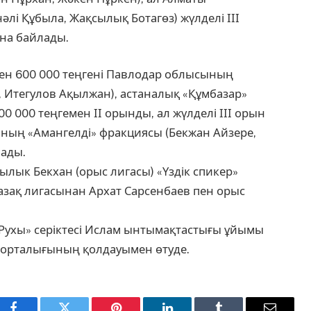
і Құбыла, Жақсылық Ботагөз) жүлделі ІІІ
на байлады.
ен 600 000 теңгені Павлодар облысының
 Итегулов Ақылжан), астаналық «Құмбазар»
0 000 теңгемен ІІ орынды, ал жүлделі ІІІ орын
ның «Амангелді» фракциясы (Бекжан Айзере,
лады.
сылык Бекхан (орыс лигасы) «Үздік спикер»
азақ лигасынан Архат Сарсенбаев пен орыс
Рухы» серіктесі Ислам ынтымақтастығы ұйымы
 орталығының қолдауымен өтуде.