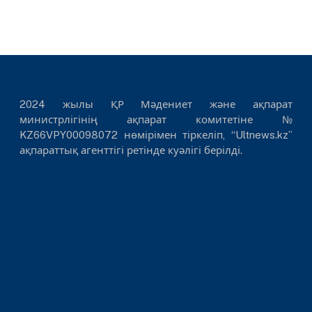
2024 жылы ҚР Мәдениет және ақпарат
министрлігінің ақпарат комитетіне №
KZ66VPY00098072 нөмірімен тіркеліп, “Ultnews.kz”
ақпараттық агенттігі ретінде куәлігі берілді.