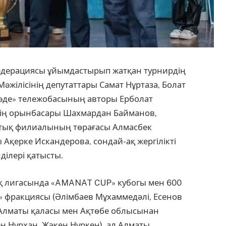
федерациясы ұйымдастырып жатқан турнирдің
жілісінің депутаттары Самат Нұртаза, Болат
Уəде» тележобасының авторы Ерболат
нің орынбасары Шахмардан Байманов,
тық филиалының төрағасы Алмасбек
 Ақерке Искандерова, сондай-ақ жергілікті
ділері қатысты.
ақ лигасында «AMANAT CUP» кубогы мен 600
» фракциясы (Әлімбаев Мұхаммедәлі, Есенов
ы Алматы қаласы мен Ақтөбе облысынан
н Нұрхан, Жәкен Нұркен), ал Алматы