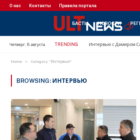
О нас
Контакты
Правила портала
БАСТЫ
НОВОСТИ
РЕГ
TRENDING
Четверг, 6 августа
»
Home
Category: "Интервью"
BROWSING:
ИНТЕРВЬЮ