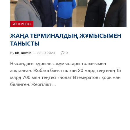
ИНТЕРВЬЮ
ЖАҢА ТЕРМИНАЛДЫҢ ЖҰМЫСЫМЕН
ТАНЫСТЫ
By
un_admin
22.10.2024
0
Нысандағы құрылыс жұмыстары толығымен
аяқталған. Жобаға бағытталған 20 млрд теңгенің 15
млрд 700 млн теңгесі «Болат Өтемұратов» қорынан
бөлінген. Жергілікті…