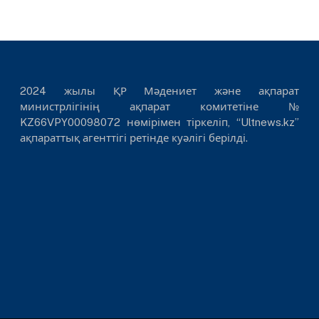
2024 жылы ҚР Мәдениет және ақпарат
министрлігінің ақпарат комитетіне №
KZ66VPY00098072 нөмірімен тіркеліп, “Ultnews.kz”
ақпараттық агенттігі ретінде куәлігі берілді.