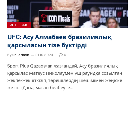
ИНТЕРВЬЮ
UFC: Асу Алмабаев бразилиялық
қарсыласын тізе бүктірді
By
un_admin
21.10.2024
0
Sport Plus Qazaqstan жазғандай, Асу бразилиялық
қарсылас Матеус Николаумен үш раундқа созылған
жекпе-жек өткізіп, төрешілердің шешімімен жеңіске
жетті. «Дана, маған белбеуге…