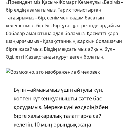
«Президентіміз Қасым-Жомарт Кемелұлы «Бәріміз –
бір елдің азаматымыз. Тарих тоғыстырған
тағдырымыз – бір, сеніммен қадам басатын
келешегіміз – бір. Біз біртұтас ұлт ретінде әрдайым
бабалар аманатына адал боламыз. Қасиетті қара
шаңырағымыз – Қазақстанның жарқын болашағын
бірге жасаймыз. Біздің мақсатымыз айқын, бұл –
Әділетті Қазақстанды құру» деген болатын.
Бүгін – аймағымыз үшін айтулы күн,
көптен күткен қуанышты сәтте бас
қосудамыз. Мереке күні өздеріңізбен
бірге халықаралық талаптарға сай
келетін, 10 мың орындық жаңа