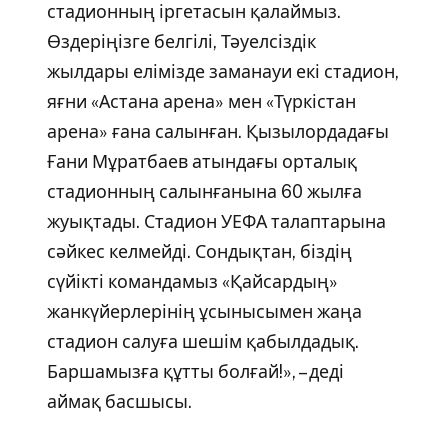
стадионның іргетасын қалаймыз.
Өздеріңізге белгілі, Тәуелсіздік
жылдары елімізде заманауи екі стадион,
яғни «Астана арена» мен «Түркістан
арена» ғана салынған. Қызылордадағы
Ғани Мұратбаев атындағы орталық
стадионның салынғанына 60 жылға
жуықтады. Стадион УЕФА талаптарына
сәйкес келмейді. Сондықтан, біздің
сүйікті командамыз «Қайсардың»
жанкүйерлерінің ұсынысымен жаңа
стадион салуға шешім қабылдадық.
Баршамызға құтты болғай!», – деді
аймақ басшысы.