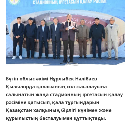
Бүгін облыс әкімі Нұрлыбек Нәлібаев
Қызылорда қаласының сол жағалауына
салынатын жаңа стадионның іргетасын қалау
рәсіміне қатысып, қала тұрғындарын
Қазақстан халқының бірлігі күнімен және
құрылыстың басталуымен құттықтады.