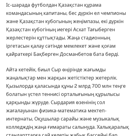
Іс-шарада футболдан Қазақстан құрама
командасының капитаны, бес дүркін ел чемпионы
және Қазақстан кубогының жеңімпазы, екі дүркін
Қазақстан кубогіның иегері Асхат Тағыберген
жерлестерін құттықтады. Жаңа стадионның
іргетасын қалау сәтінде мемлекет және қоғам
қайраткері Бақберген Досманбетов бата берді.
Айта кетейік, биыл Сыр өңірінде жағымды
жаңалықтар мен жарқын жетістіктер жетерлік.
Қызылорда қаласында құны 2 млрд 700 млн теңге
болатын үстел теннисі орталығының құрылысы
қарқынды жүруде. Сырдария өзенінің сол
жағалауынан физика-математика мектеп-
интернаты, Оқушылар сарайы және музыкалық
колледждің жаңа ғимараты салынуда. Халықаралық
стандарттарға сай келетін жабық бассейні бар