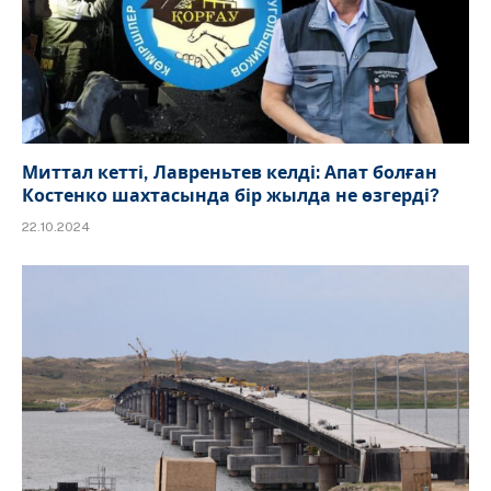
Миттал кетті, Лавреньтев келді: Апат болған
Костенко шахтасында бір жылда не өзгерді?
22.10.2024