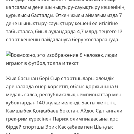
көпсалалы дене шынықтыру-сауықтыру кешенінің
құрылысы басталды. Өткен жылы аймағымызда 7
дене шынықтыру-сауықтыру кешені ел игілігіне
табысталса, биыл аудандарда 4,7 млрд. теңгеге 12
спорт кешенін пайдалануға беру жоспарлануда.
Жыл басынан бері Сыр спортшылары әлемдік
ареналарда өнер көрсетіп, облыс қоржынына 6
медаль салса, республикалық чемпионаттар мен
кубоктардан 140 жүлде иеленді. Басты жетістік,
Қамшыбек Қоңқабаев бокстан, Айдос Сұлтанғали
грек-рим күресінен Париж олимпиадасына, қос
бірдей спортшы Эрик Қасқабаев пен Шыңғыс