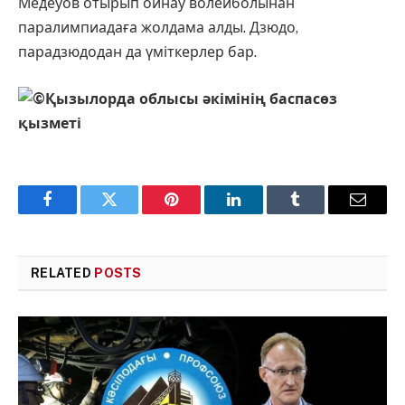
Медеуов отырып ойнау волейболынан
паралимпиадаға жолдама алды. Дзюдо,
парадзюдодан да үміткерлер бар.
Қызылорда облысы әкімінің баспасөз
қызметі
Facebook
Twitter
Pinterest
LinkedIn
Tumblr
Email
RELATED
POSTS