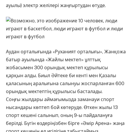
ауылы) электр желілері жаңғыртудан өтуде.
Аудан орталығында «Руханият орталығы», Жанқожа
батыр ауылында «Жайлы мектеп» ұлттық
жобасымен 300 орындық мектеп құрылысы
қарқын алды. Биыл Әйтеке би кенті мен Қазалы
қаласының аралығына салынуы жоспарланған 600
орындық мектептің құрылысы басталады.
Соңғы жылдары аймағымызда заманауи спорт
нысандары көптеп бой көтеруде. Өткен жылы 13
спорт кешені салынып, оның 9-ы пайдалануға
берілді. Бүгін өздеріңізбен бірге «Әмір Арена» жаңа
спорт кешенін ел игілігіне табыстаймыз.