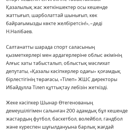
Қазалылық жас жеткіншектер осы кешенде
жаттығып, шарболаттай шынығып, көк
байрағымызды көкте желбіретсін!», – деді
Н.Нәлібаев.
Салтанатты шарада спорт саласының
қызметкерлері мен ардагерлеріне облыс әкімінің
Алғыс хаты табысталып, облыстық мәслихат
депутаты, «Қазалы кәсіпкерлер одағы» қоғамдық
бірлестігінің төрағасы, «Тілеп» ЖШС директоры
Ибайдулла Тілеп құттықтау лебізін жеткізді.
Жеке кәсіпкер Шынар Өтегенованың
демеушілігімен салынған 200 адамдық бұл кешенде
жастардың футбол, баскетбол, волейбол, гандбол
және күреспен шұғылдануына барлық жағдай