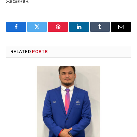
жасалған.
Facebook
Twitter
Pinterest
LinkedIn
Tumblr
Email
RELATED
POSTS