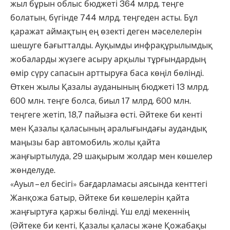
жыл бұрын облыс бюджеті 364 млрд. теңге
болатын, бүгінде 744 млрд. теңгеден асты. Бұл
қаражат аймақтың ең өзекті деген мәселелерін
шешуге бағытталды. Ауқымды инфрақұрылымдық
жобаларды жүзеге асыру арқылы тұрғындардың
өмір сүру сапасын арттыруға баса көңіл бөлінді.
Өткен жылы Қазалы ауданының бюджеті 13 млрд.
600 млн. теңге болса, биыл 17 млрд. 600 млн.
теңгеге жетіп, 18,7 пайызға өсті. Әйтеке би кенті
мен Қазалы қаласының аралығындағы аудандық
маңызы бар автомобиль жолы қайта
жаңғыртылуда, 29 шақырым жолдар мен көшелер
жөнделуде.
«Ауыл – ел бесігі» бағдарламасы аясында кенттегі
Жанқожа батыр, Әйтеке би көшелерін қайта
жаңғыртуға қаржы бөлінді. Үш елді мекеннің
(Әйтеке би кенті, Қазалы қаласы және Қожабақы