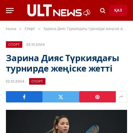
ҚАЗ
»
»
Home
Спорт
Зарина Дияс Түркиядағы турнирде жеңіске жетті
22.10.2024
СПОРТ
Зарина Дияс Түркиядағы
турнирде жеңіске жетті
22.10.2024
СПОРТ