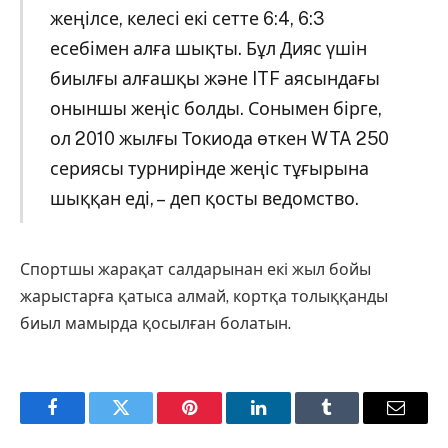
жеңілсе, келесі екі сетте 6:4, 6:3
есебімен алға шықты. Бұл Дияс үшін
биылғы алғашқы және ITF аясындағы
оныншы жеңіс болды. Сонымен бірге,
ол 2010 жылғы Токиода өткен WTA 250
сериясы турнирінде жеңіс тұғырына
шыққан еді, – деп қосты ведомство.
Спортшы жарақат салдарынан екі жыл бойы
жарыстарға қатыса алмай, кортқа толыққанды
биыл мамырда қосылған болатын.
Facebook
Twitter
Pinterest
LinkedIn
Tumblr
Email