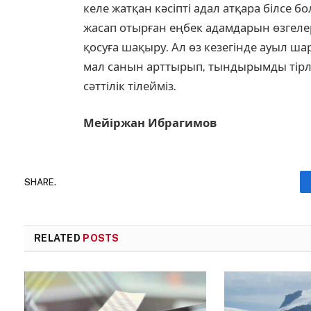
келе жатқан кәсіпті адал атқара білсе б
жасап отырған еңбек адамдарын өзгелерг
қосуға шақыру. Ал өз кезегінде ауыл 
мал санын арттырып, тындырымды тірлі
сәттілік тілейміз.
Мейіржан Ибрагимов
SHARE.
RELATED
POSTS