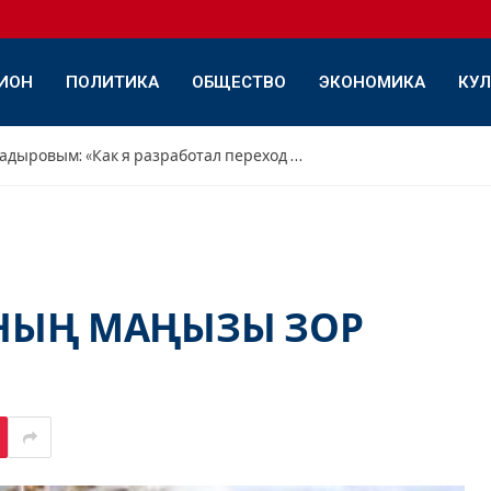
ИОН
ПОЛИТИКА
ОБЩЕСТВО
ЭКОНОМИКА
КУЛ
Интервью с Дамиром Садыровым: «Как я разработал переход с переднего треугольника на обратный»
ЫҢ МАҢЫЗЫ ЗОР