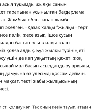
ы асыл тұқымды жылқы санын
екет тарапынан ұсынылған бағдарлама
алып, Жамбыл облысынан жамбы
ып әкелген. – Қазақ халқы “Жылқы – төрт
нсе көлік, жесе азық, ішсе сусын
жылдан бастап осы жылқы төлін
 қолға алдық. Бұл жылқы түрінің еті
қосу үшін де көп уақыттың қажеті жоқ.
 Осылай мал басын асылдандыру арқылы,
дамуына өз үлесімді қоссам деймін.
ан мақсат, текті жабы жылқысының
есі.
істі қолдау көп. Тек оның көзін тауып, атадан