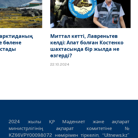
тарктиданың
Миттал кетті, Лавреньтев
е бөлене
келді: Апат болған Костенко
астады
шахтасында бір жылда не
өзгерді?
22.10.2024
2024 жылы ҚР Мәдениет және ақпарат
министрлігінің ақпарат комитетіне №
KZ66VPY00098072 нөмірімен тіркеліп, “Ultnews.kz”