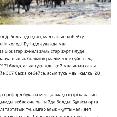
 өңір болғандықтан, мал санын көбейту,
іп келеді. Бүгінде ауданда мал
ірқатар жүйелі жұмыстар жүргізілуде.
шаруашылық бөлімінің мәліметіне сүйенсек,
 2171 басқа, асыл тұқымды қой малының саны
түйе 367 басқа көбейсе, асыл тұқымды жылқы 281
 герефорд бұқасы мен қалмақтың ірі қарасын
қымды ақбас сиыры пайда болды. Бұқасы орта
елі тартатын тұқымға халық «құттымал» деп
ақ, кезінде саны 1 жарым миллионға жуықтаған