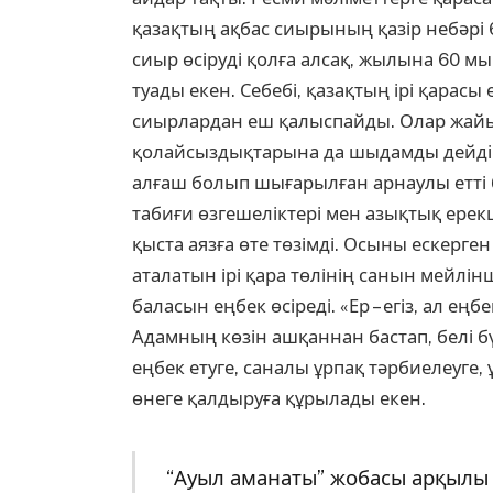
қазақтың ақбас сиырының қазір небәрі
сиыр өсіруді қолға алсақ, жылына 60 мы
туады екен. Себебі, қазақтың ірі қарас
сиырлардан еш қалыспайды. Олар жайы
қолайсыздықтарына да шыдамды дейді 
алғаш болып шығарылған арнаулы етті ба
табиғи өзгешеліктері мен азықтық ерек
қыста аязға өте төзімді. Осыны ескерге
аталатын ірі қара төлінің санын мейлі
баласын еңбек өсіреді. «Ер – егіз, ал еңб
Адамның көзін ашқаннан бастап, белі бү
еңбек етуге, саналы ұрпақ тәрбиелеуге,
өнеге қалдыруға құрылады екен.
“Ауыл аманаты” жобасы арқылы и