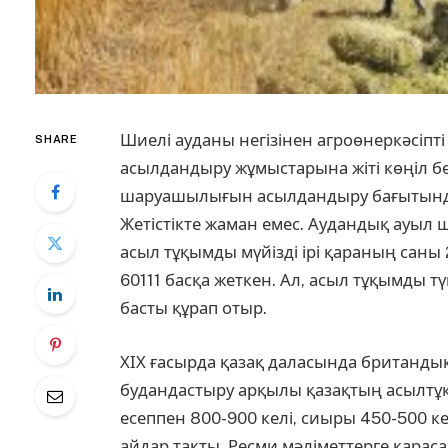
Шиелі ауданы негізінен агроөнеркәсіпті
SHARE
асылдандыру жұмыстарына жіті көңіл бөл
шаруашылығын асылдандыру бағытында б
Жетістікте жаман емес. Аудандық ауыл 
асыл тұқымды мүйізді ірі қараның саны
60111 басқа жеткен. Ал, асыл тұқымды 
басты құрап отыр.
ХІХ ғасырда қазақ даласында британдық
будандастыру арқылы қазақтың асылтұ
есеппен 800-900 келі, сиыры 450-500 к
айдар тақты. Ресми мәліметтерге қарас