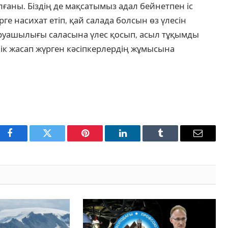
олғаны. Біздің де мақсатымыз адал бейнетпен іс
е насихат етіп, қай салада болсын өз үлесін
шаруашылығы саласына үлес қосып, асыл тұқымды
к жасап жүрген кәсіпкерлердің жұмысына
Facebook
Twitter
Pinterest
LinkedIn
Tumblr
Email