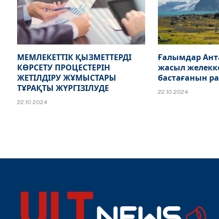
МЕМЛЕКЕТТІК ҚЫЗМЕТТЕРДІ
Ғалымдар Ан
КӨРСЕТУ ПРОЦЕСТЕРІН
жасыл желекк
ЖЕТІЛДІРУ ЖҰМЫСТАРЫ
бастағанын р
ТҰРАҚТЫ ЖҮРГІЗІЛУДЕ
22.10.2024
22.10.2024