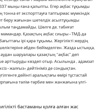
 637 мыңы ғана қалыпты. Егер ақбас тұқымды
ң тонна ет экспорттауға таптырмас мүмкіндік
ы ет беру жағынан шетелдік асылтұқымды
лым таңдамайды. Шөлге де, табиғат
мамандар. Қазақтың ақбас сиыры – ТМД-да
ғыттағы ірі қара тұқымы. Жергілікті жердің
шеліктеріне әбден бейімделген. Жазда ыстыққа,
н аудан шаруалары қазақтың “ақбас” деп
нше арттыруды көздеп отыр. Асылында , адамзат
ексіз – жалғыз» дейтініміз де сондықтан.
гілгенге дейінгі аралықтағы өмірі тұстастай
 ұрпағына тәлім-тәрбие мен жанжағына үлгі-
гілікті бастаманы қолға алған жас