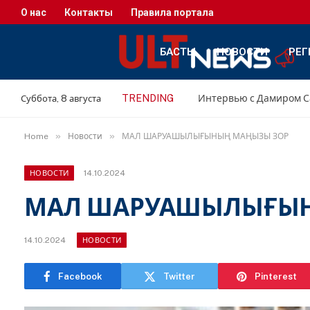
О нас
Контакты
Правила портала
БАСТЫ
НОВОСТИ
РЕГ
TRENDING
Суббота, 8 августа
»
»
Home
Новости
МАЛ ШАРУАШЫЛЫҒЫНЫҢ МАҢЫЗЫ ЗОР
14.10.2024
НОВОСТИ
МАЛ ШАРУАШЫЛЫҒЫН
14.10.2024
НОВОСТИ
Facebook
Twitter
Pinterest