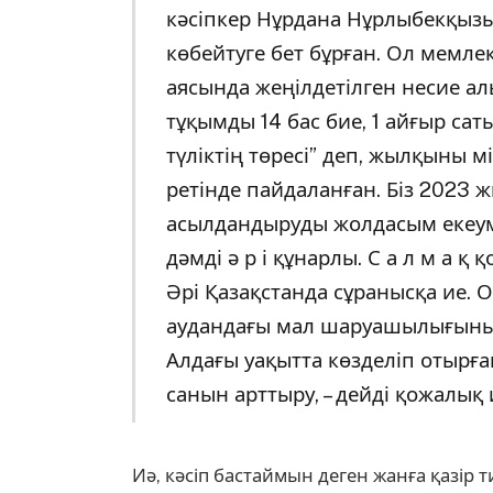
кәсіпкер Нұрдана Нұрлыбекқыз
көбейтуге бет бұрған. Ол мемл
аясында жеңілдетілген несие 
тұқымды 14 бас бие, 1 айғыр сат
түліктің төресі” деп, жылқыны мі
ретінде пайдаланған. Біз 2023 
асылдандыруды жолдасым екеуміз
дәмді ә р і құнарлы. С а л м а қ 
Әрі Қазақстанда сұранысқа ие.
аудандағы мал шаруашылығының 
Алдағы уақытта көзделіп отырғ
санын арттыру, – дейді қожалық и
Иә, кәсіп бастаймын деген жанға қазір ти