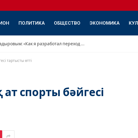
ИОН
ПОЛИТИКА
ОБЩЕСТВО
ЭКОНОМИКА
КУЛ
Интервью с Дамиром Садыровым: «Как я разработал переход с переднего треугольника на обратный»
есі тартысты өтті
 ат спорты бәйгесі