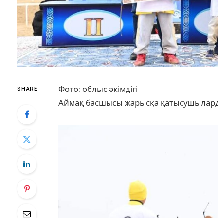
Фото: облыс әкімдігі
SHARE
Аймақ басшысы жарысқа қатысушыларды қ