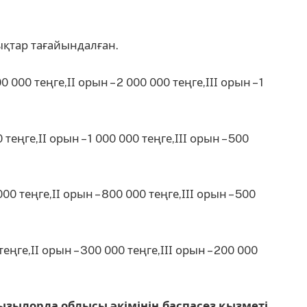
қтар тағайындалған.
000 теңге,ІІ орын – 2 000 000 теңге,ІІІ орын – 1
теңге,ІІ орын – 1 000 000 теңге,ІІІ орын – 500
00 теңге,ІІ орын – 800 000 теңге,ІІІ орын – 500
ңге,ІІ орын – 300 000 теңге,ІІІ орын – 200 000
ызылорда облысы әкімінің баспасөз қызметі