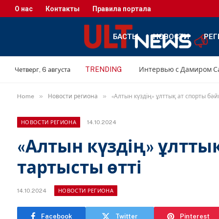
О нас
Контакты
Правила портала
БАСТЫ
НОВОСТИ
РЕГ
TRENDING
Четверг, 6 августа
»
»
Home
Новости региона
«Алтын күздің» ұлттық ат спорты бәйг
14.10.2024
НОВОСТИ РЕГИОНА
«Алтын күздің» ұлттық
тартысты өтті
14.10.2024
НОВОСТИ РЕГИОНА
Facebook
Twitter
Pinterest