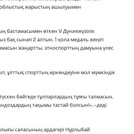
ен облыстық жарыстың ашылуымен
 бастамасымен өткен V Дүниежүзілік
 бақ сынап 2 алтын, 1 қола медаль жеңіп
масын жаңартты, этноспорттың дамуына үлес
рып, ұлттық спорттың өркендеуіне мол мүмкіндік
а түскен бәйгеде тұлпарлардың тұяғы талмасын,
доздардың тақымы тастай болсын!», – деді
лығы саласының ардагері Нұрлыбай