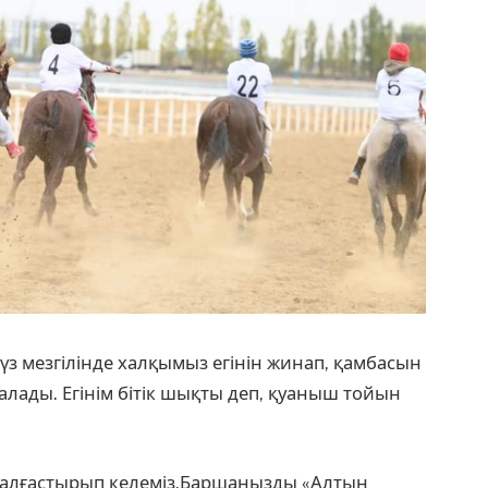
з мезгілінде халқымыз егінін жинап, қамбасын
алады. Егінім бітік шықты деп, қуаныш тойын
е жалғастырып келеміз.Баршаңызды «Алтын