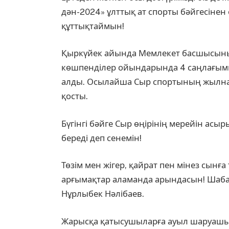
дән-2024» ұлттық ат спорты бәйгесін
құттықтаймын!
Қыркүйек айында Мемлекет басшысының
көшпенділер ойындарында 4 саңлағымыз
алды. Осылайша Сыр спортының жылна
қосты.
Бүгінгі бәйге Сыр өңірінің мерейін асы
береді деп сенемін!
Төзім мен жігер, қайрат пен мінез сынғ
арғымақтар аламанда арындасын! Шабан
Нұрлыбек Нәлібаев.
Жарысқа қатысушыларға ауыл шаруашы