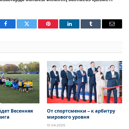
Facebook
Twitter
Pinterest
LinkedIn
Tumblr
Email
дет Весенняя
От спортсменки – к арбитру
лига
мирового уровня
10.04.2025