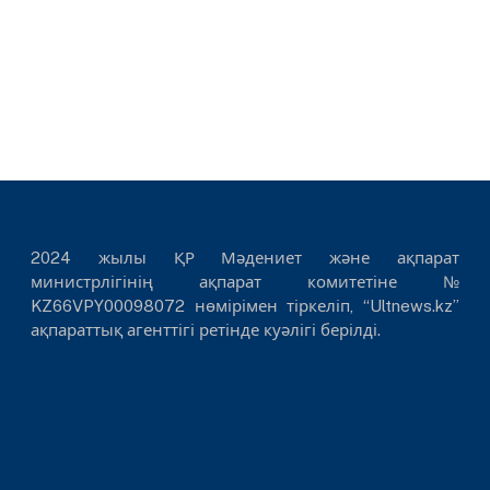
2024 жылы ҚР Мәдениет және ақпарат
министрлігінің ақпарат комитетіне №
KZ66VPY00098072 нөмірімен тіркеліп, “Ultnews.kz”
ақпараттық агенттігі ретінде куәлігі берілді.