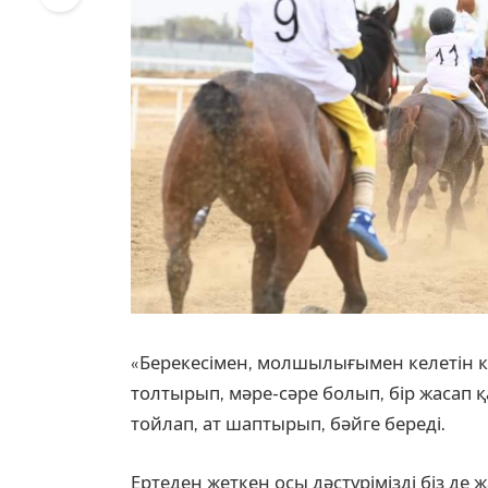
«Берекесімен, молшылығымен келетін кү
толтырып, мәре-сәре болып, бір жасап қ
тойлап, ат шаптырып, бәйге береді.
Ертеден жеткен осы дәстүрімізді біз д