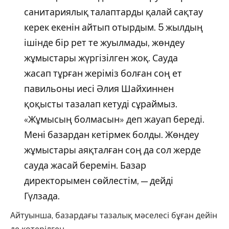
санитариялық талаптарды қалай сақтау
керек екенін айтып отырдым. 5 жылдың
ішінде бір рет те жуылмады, жөндеу
жұмыстары жүргізілген жоқ. Сауда
жасап тұрған жеріміз болған соң ет
павильоны иесі Әлия Шайхиннен
қоқысты тазалап кетуді сұраймыз.
«Жұмысың болмасын» деп жауап береді.
Мені базардан кетірмек болды. Жөндеу
жұмыстары аяқталған соң да сол жерде
сауда жасай беремін. Базар
директорымен сөйлестім, — дейді
Гүлзада.
Айтуынша, базардағы тазалық мәселесі бұған дейін