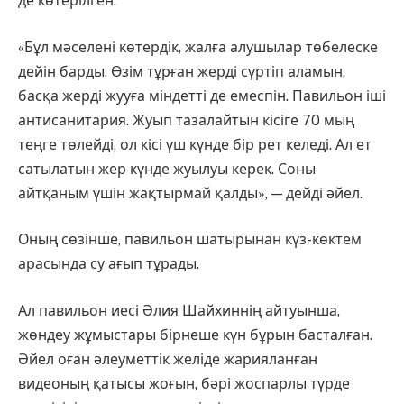
де көтерілген.
«Бұл мәселені көтердік, жалға алушылар төбелеске
дейін барды. Өзім тұрған жерді сүртіп аламын,
басқа жерді жууға міндетті де емеспін. Павильон іші
антисанитария. Жуып тазалайтын кісіге 70 мың
теңге төлейді, ол кісі үш күнде бір рет келеді. Ал ет
сатылатын жер күнде жуылуы керек. Соны
айтқаным үшін жақтырмай қалды», — дейді әйел.
Оның сөзінше, павильон шатырынан күз-көктем
арасында су ағып тұрады.
Ал павильон иесі Әлия Шайхиннің айтуынша,
жөндеу жұмыстары бірнеше күн бұрын басталған.
Әйел оған әлеуметтік желіде жарияланған
видеоның қатысы жоғын, бәрі жоспарлы түрде