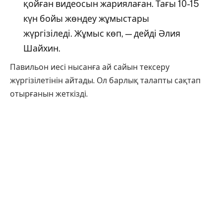
қойған видеосын жариялаған. Тағы 10-15
күн бойы жөндеу жұмыстары
жүргізіледі. Жұмыс көп, — дейді Әлия
Шайхин.
Павильон иесі нысанға ай сайын тексеру
жүргізілетінін айтады. Ол барлық талапты сақтап
отырғанын жеткізді.