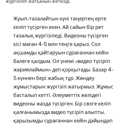
жүргізіліп жатқанын жеткізді.
Жуып-тазалайтын күні таңертең ерте
келіп түсірген екен. Ай сайын бір рет
тазалық жүргізіледі. Видеоны түсірген
кісі маған 4-5 млн теңге қарыз. Сол
ақшамды қайтаруын сұрағаннан кейін
бәлеге қалдым. Ол үнемі «видео түсіріп
жариялаймын» деп қорқытады. Базар 4-
5 күннен бері жабық тұр. Жөндеу
жұмыстарын жүргізіп жатырмыз. Жұмыс
басталып кетті. Әлеуметтік желідегі
видеоны жазда түсірген. Бір сөзге келіп
қалғанымызда видео түсіріп алыпты,
қарызымды сұрағаннан кейін дайындап