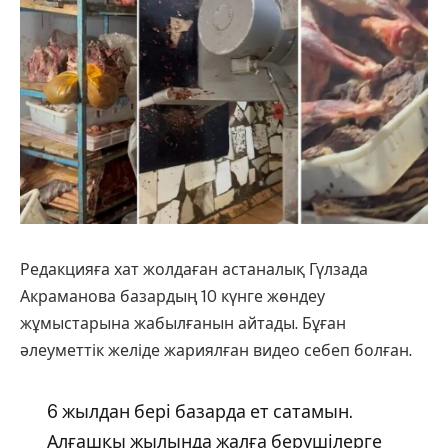
Редакцияға хат жолдаған астаналық Гүлзада
Акраманова базардың 10 күнге жөндеу
жұмыстарына жабылғанын айтады. Бұған
әлеуметтік желіде жариялған видео себеп болған.
6 жылдан бері базарда ет сатамын.
Алғашқы жылында жалға берушілерге