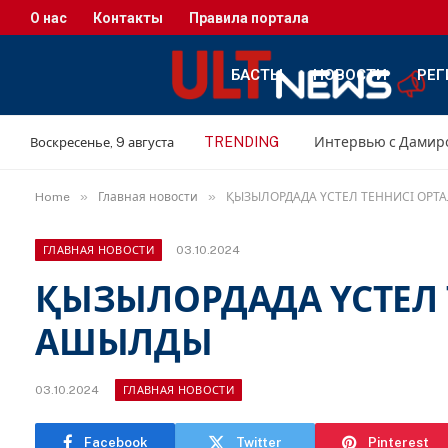
О нас
Контакты
Правила портала
БАСТЫ
НОВОСТИ
РЕГ
TRENDING
Воскресенье, 9 августа
»
»
Home
Главная новости
ҚЫЗЫЛОРДАДА ҮСТЕЛ ТЕННИСІ ОР
03.10.2024
ГЛАВНАЯ НОВОСТИ
ҚЫЗЫЛОРДАДА ҮСТЕЛ 
АШЫЛДЫ
03.10.2024
ГЛАВНАЯ НОВОСТИ
Facebook
Twitter
Pinterest