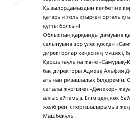
Қызылордамыздың келбетіне көр
қатарын толықтырған орталықты
құтты болсын!
Облыстың қарқынды дамуына қа
салынуына зор үлес қосқан «Са
директорлар кеңесінің мүшесі, 
Қаршығаұлына және «Самұрық-Қ
бас директоры Адиева Альфия 
атынан ризашылық білдіремін. 
сапалы жүргізген «Дәнекер» жауа
алғыс айтамыз. Еліміздің көк ба
желбіреп, спортшыларымыз жеңіс
Машбекұлы.