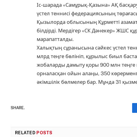
Іс-шарада «Самұрық-Қазына» АҚ басқа
үстел теннисі федерациясының төрағасы
Қызылорда облысының Құрметті азаматы
білдірді. Мердігер «СК Дәнекер» ЖШС 
марапатталды.
Халықтың сұранысына сәйкес үстел тен
млрд теңге бөлініп, құрылыс биыл баста
жобаларды дамыту қоры 900 млн теңге қ
орналасқан ойын алаңы, 350 көрерменг
әкімшілік бөлмелер бар. Мұнда 31 қызм
SHARE.
RELATED
POSTS