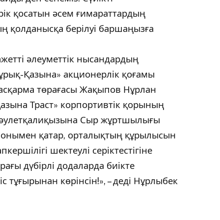
ік қосатын әсем ғимараттардың
ң қолданысқа берілуі баршаңызға
жетті әлеуметтік нысандардың
мұрық-Қазына» акционерлік қоғамы
басқарма төрағасы Жақыпов Нұрлан
азына Траст» корпортивтік қорының
Дәулетқалиқызына Сыр жұртшылығы
Сонымен қатар, орталықтың құрылысын
пкершілігі шектеулі серіктестігіне
йрағы дүбірлі додаларда биікте
 тұғырынан көрінсін!», – деді Нұрлыбек