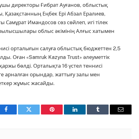
рушы директоры Ғибрат Ауғанов, облыстық
, Қазақстанның Еңбек Ері Абзал Ералиев,
 Самұрат Имандосов сөз сөйлеп, игі тілек
құрылысшылары облыс әкімінің Алғыс хатымен
нисі орталығын салуға облыстық бюджеттен 2,5
лды. Оған «Samruk Kazyna Trust» әлеуметтік
аржы бөлді. Орталықта 16 үстел теннисі
е арналған орындар, жаттығу залы мен
еткер жұмыс жасайды.
Facebook
Twitter
Pinterest
LinkedIn
Tumblr
Email