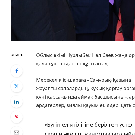
Облыс әкімі Нұрлыбек Нәлібаев жаңа о
SHARE
қала тұрғындарын құттықтады.
Мерекелік іс-шараға «Самұрық-Қазына»
жауапты салалардың, құқық қорғау ор
күні қарсаңында аймақ басшысының а
ардагерлер, зиялы қауым өкілдері қатыс
«Бүгін ел игілігіне берілген үс
серпін әкеліп, жеңімпаздар сыйл