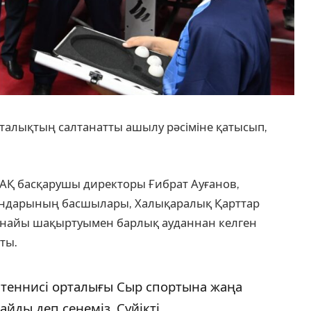
рталықтың салтанатты ашылу рәсіміне қатысып,
 АҚ басқарушы директоры Ғибрат Ауғанов,
гандарының басшылары, Халықаралық Қарттар
рнайы шақыртуымен барлық ауданнан келген
ты.
тел теннисі орталығы Сыр спортына жаңа
айды деп сенеміз. Сүйікті