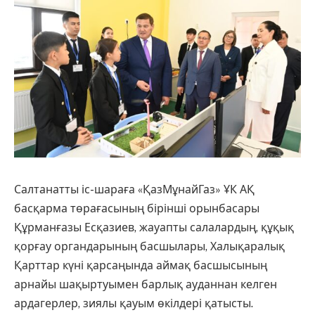
Салтанатты іс-шараға «ҚазМұнайГаз» ҰК АҚ
басқарма төрағасының бірінші орынбасары
Құрманғазы Есқазиев, жауапты салалардың, құқық
қорғау органдарының басшылары, Халықаралық
Қарттар күні қарсаңында аймақ басшысының
арнайы шақыртуымен барлық ауданнан келген
ардагерлер, зиялы қауым өкілдері қатысты.