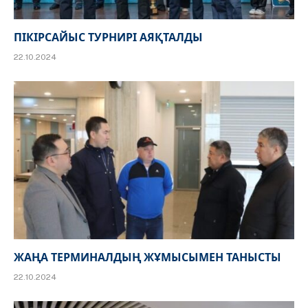
ПІКІРСАЙЫС ТУРНИРІ АЯҚТАЛДЫ
22.10.2024
ЖАҢА ТЕРМИНАЛДЫҢ ЖҰМЫСЫМЕН ТАНЫСТЫ
22.10.2024