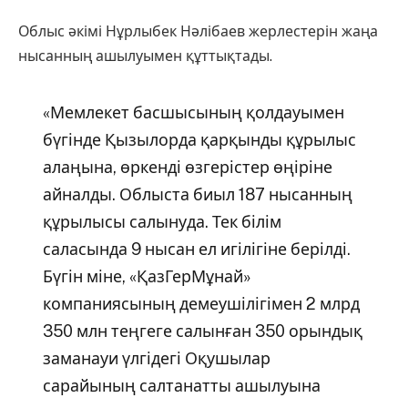
Облыс әкімі Нұрлыбек Нәлібаев жерлестерін жаңа
нысанның ашылуымен құттықтады.
«Мемлекет басшысының қолдауымен
бүгінде Қызылорда қарқынды құрылыс
алаңына, өркенді өзгерістер өңіріне
айналды. Облыста биыл 187 нысанның
құрылысы салынуда. Тек білім
саласында 9 нысан ел игілігіне берілді.
Бүгін міне, «ҚазГерМұнай»
компаниясының демеушілігімен 2 млрд
350 млн теңгеге салынған 350 орындық
заманауи үлгідегі Оқушылар
сарайының салтанатты ашылуына