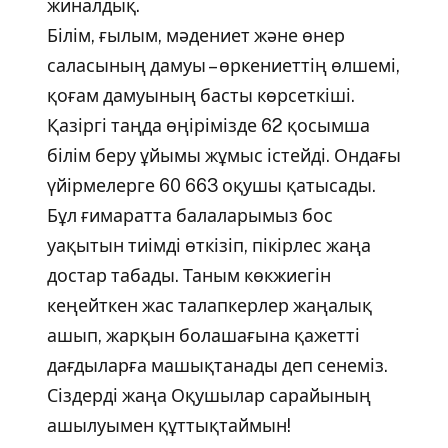
жиналдық.
Білім, ғылым, мәдениет және өнер
саласының дамуы – өркениеттің өлшемі,
қоғам дамуының басты көрсеткіші.
Қазіргі таңда өңірімізде 62 қосымша
білім беру ұйымы жұмыс істейді. Ондағы
үйірмелерге 60 663 оқушы қатысады.
Бұл ғимаратта балаларымыз бос
уақытын тиімді өткізіп, пікірлес жаңа
достар табады. Таным көкжиегін
кеңейткен жас талапкерлер жаңалық
ашып, жарқын болашағына қажетті
дағдыларға машықтанады деп сенеміз.
Сіздерді жаңа Оқушылар сарайының
ашылуымен құттықтаймын!