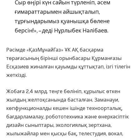
Сыр өңірі күн сайын түрленіп, әсем
ғимараттарымен айшықталып,
тұрғындарымыз қуанышқа бөлене
берсін!», – деді Нұрлыбек Нәлібаев.
Рәсімде «ҚазМұнайГаз» ҰК АҚ басқарма
төрағасының бірінші орынбасары Құрманғазы
Eсқазиев жиналған қауымды құттықтап, ізгі тілегін
жеткізді.
Жобаға 2,4 млрд. теңге бөлініп, құрылыс өткен
жылдың желтоқсанында басталған. Заманауи,
көпфункционалды кешен ішінде техноорталық,
бағдарламалау, робототехника және өнеркәсіптік
дизайн сыныптары, экологиялық зертхана,
жылыжайлар мен қысқы бақ, телестудия, вокал,