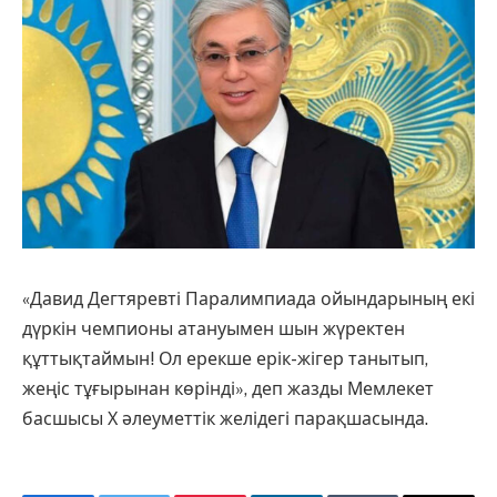
«Давид Дегтяревті Паралимпиада ойындарының екі
дүркін чемпионы атануымен шын жүректен
құттықтаймын! Ол ерекше ерік-жігер танытып,
жеңіс тұғырынан көрінді», деп жазды Мемлекет
басшысы Х әлеуметтік желідегі парақшасында.