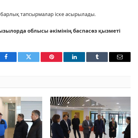
барлық тапсырмалар іске асырылады.
ызылорда облысы әкімінің баспасөз қызметі
Facebook
Twitter
Pinterest
LinkedIn
Tumblr
Email