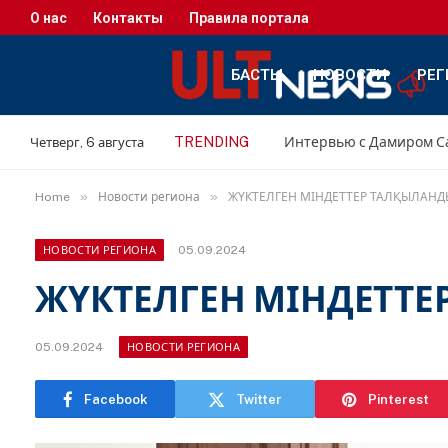
О нас
Контакты
Правила портала
БАСТЫ
НОВОСТИ
РЕГ
TRENDING
Четверг, 6 августа
»
»
Home
Новости региона
ЖҮКТЕЛГЕН МІНДЕТТЕР ТАЛҚЫЛАНД
05.09.2024
НОВОСТИ РЕГИОНА
ЖҮКТЕЛГЕН МІНДЕТТ
05.09.2024
НОВОСТИ РЕГИОНА
Facebook
Twitter
Pinterest