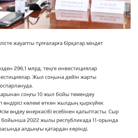
істе жауапты тұлғаларға бірқатар міндет
зден 296,1 млрд. теңге инвестициялар
вестициялар. Жыл соңына дейін жарты
оспарлануда.
дарынан соңғы 10 жыл бойы төмендеу
п өндірісі көлемі өткен жылдың қыркүйек
ім өңдеу өнеркәсібі есебінен қалыптасты. Сыр
ыны бойынша 2022 жылы республикада 11-орында
расында алдыңғы қатардан көрінді.