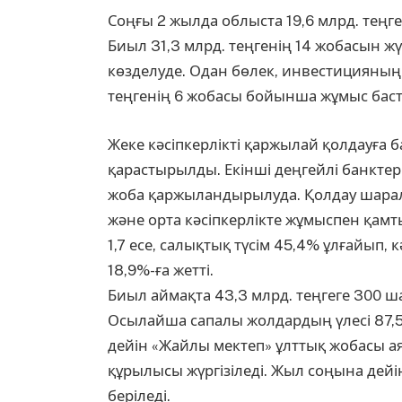
Соңғы 2 жылда облыста 19,6 млрд. теңг
Биыл 31,3 млрд. теңгенің 14 жобасын ж
көзделуде. Одан бөлек, инвестицияның
теңгенің 6 жобасы бойынша жұмыс бас
Жеке кәсіпкерлікті қаржылай қолдауға б
қарастырылды. Екінші деңгейлі банкт
жоба қаржыландырылуда. Қолдау шара
және орта кәсіпкерлікте жұмыспен қамт
1,7 есе, салықтық түсім 45,4% ұлғайып, к
18,9%-ға жетті.
Биыл аймақта 43,3 млрд. теңгеге 300 
Осылайша сапалы жолдардың үлесі 87,5 
дейін «Жайлы мектеп» ұлттық жобасы ая
құрылысы жүргізіледі. Жыл соңына дейі
беріледі.