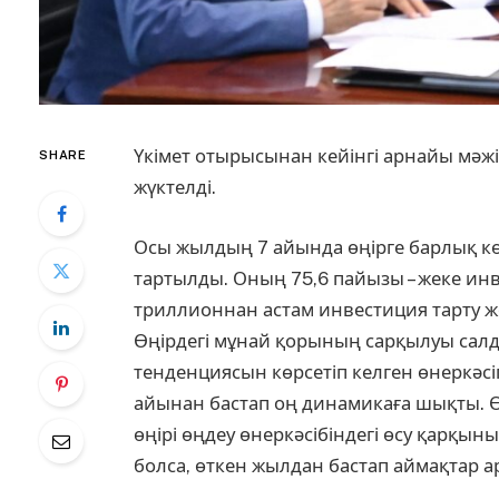
Үкімет отырысынан кейінгі арнайы мәжіл
SHARE
жүктелді.
Осы жылдың 7 айында өңірге барлық кө
тартылды. Оның 75,6 пайызы – жеке ин
триллионнан астам инвестиция тарту ж
Өңірдегі мұнай қорының сарқылуы сал
тенденциясын көрсетіп келген өнеркәсі
айынан бастап оң динамикаға шықты. Өс
өңірі өңдеу өнеркәсібіндегі өсу қарқ
болса, өткен жылдан бастап аймақтар а