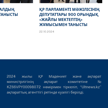
НАЛДЫҢ
ҚР ПАРЛАМЕНТІ МӘЖІЛІСІНІҢ
ТАНЫСТЫ
ДЕПУТАТТАРЫ 900 ОРЫНДЫҚ
«ЖАЙЛЫ МЕКТЕПТІҢ»
ЖҰМЫСЫМЕН ТАНЫСТЫ
22.10.2024
2024 жылы ҚР Мәдениет және ақпарат
министрлігінің ақпарат комитетіне №
KZ66VPY00098072 нөмірімен тіркеліп, “Ultnews.kz”
ақпараттық агенттігі ретінде куәлігі берілді.