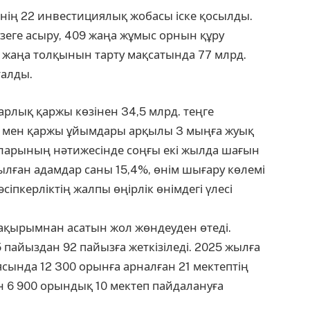
енің 22 инвестициялық жобасы іске қосылды.
үзеге асыру, 409 жаңа жұмыс орнын құру
 жаңа толқынын тарту мақсатында 77 млрд.
талды.
арлық қаржы көзінен 34,5 млрд. теңге
ер мен қаржы ұйымдары арқылы 3 мыңға жуық
ларының нәтижесінде соңғы екі жылда шағын
ылған адамдар саны 15,4%, өнім шығару көлемі
әсіпкерліктің жалпы өңірлік өнімдегі үлесі
шақырымнан асатын жол жөндеуден өтеді.
пайыздан 92 пайызға жеткізіледі. 2025 жылға
сында 12 300 орынға арналған 21 мектептің
н 6 900 орындық 10 мектеп пайдалануға