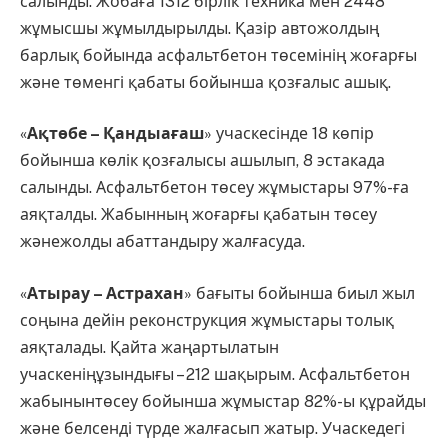
салынды. Жобаға 1312 бірлік техника мен 2448
жұмысшы жұмылдырылды. Қазір автожолдың
барлық бойында асфальтбетон төсемінің жоғарғы
және төменгі қабаты бойынша қозғалыс ашық.
«
Ақтөбе – Қандыағаш
» учаскесінде 18 көпір
бойынша көлік қозғалысы ашылып, 8 эстакада
салынды. Асфальтбетон төсеу жұмыстары 97%-ға
аяқталды. Жабынның жоғарғы қабатын төсеу
жәнежолды абаттандыру жалғасуда.
«
Атырау – Астрахан
» бағыты бойынша биыл жыл
соңына дейін реконструкция жұмыстары толық
аяқталады. Қайта жаңартылатын
учаскеніңұзындығы – 212 шақырым. Асфальтбетон
жабынынтөсеу бойынша жұмыстар 82%-ы құрайды
және белсенді түрде жалғасып жатыр. Учаскедегі