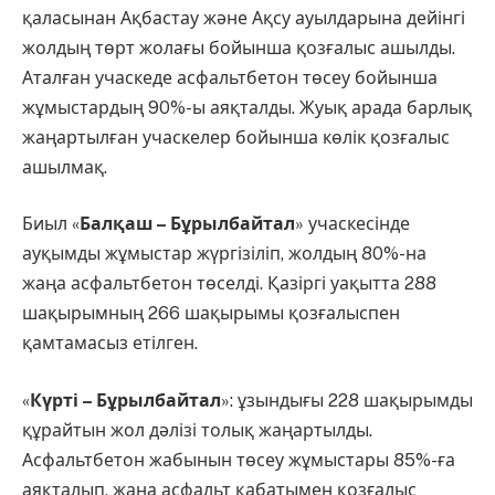
қаласынан Ақбастау және Ақсу ауылдарына дейінгі
жолдың төрт жолағы бойынша қозғалыс ашылды.
Аталған учаскеде асфальтбетон төсеу бойынша
жұмыстардың 90%-ы аяқталды. Жуық арада барлық
жаңартылған учаскелер бойынша көлік қозғалыс
ашылмақ.
Биыл «
Балқаш – Бұрылбайтал
» учаскесінде
ауқымды жұмыстар жүргізіліп, жолдың 80%-на
жаңа асфальтбетон төселді. Қазіргі уақытта 288
шақырымның 266 шақырымы қозғалыспен
қамтамасыз етілген.
«
Күрті – Бұрылбайтал
»: ұзындығы 228 шақырымды
құрайтын жол дәлізі толық жаңартылды.
Асфальтбетон жабынын төсеу жұмыстары 85%-ға
аяқталып, жаңа асфальт қабатымен қозғалыс