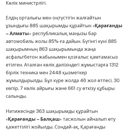
Көлік министрлігі.
Елдің орталығы мен оңтүстігін жалғайтын
ұзындығы 885 шақырымды құрайтын «
Қарағанды
– Алматы
» республикалық маңызы бар
автомобиль жолы 85%-ға дайын. Бүгінгі күні 885
шақырымның 863 шақырымында жаңа
асфальтбетон жабынымен қозғалыс қамтамасыз
етілген. Аталған көлік дәлізіндегі жұмыстарға 1312
бірлік техника мен 2448 қызметкер
жұмылдырылды. Бұл күре жолда 46 жол өтпесі, 30
көпір, 7 көлік айрығы және 661 су өткізу құбыры
салынды.
Нәтижесінде 363 шақырымды құрайтын
«
Қарағанды – Балқаш
» тасжолын айналып өту
қажеттілігі жойылды. Сондай-ақ, Қарағанды