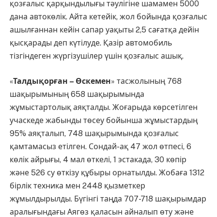
қозғалыс қарқындылығы тәулігіне шамамен 5000
дана автокөлік. Айта кетейік, жол бойында қозғалыс
ашылғаннан кейін сапар уақыты 2,5 сағатқа дейін
қысқарады деп күтілуде. Қазір автомобиль
тізгіндеген жүргізушілер үшін қозғалыс ашық.
«
Талдықорған – Өскемен
» тасжолының 768
шақырымының 658 шақырымында
жұмыстартолық аяқталды. Жоғарыда көрсетілген
учаскеде жабынды төсеу бойынша жұмыстардың
95% аяқталып, 748 шақырымында қозғалыс
қамтамасыз етілген. Сондай-ақ 47 жол өтпесі, 6
көлік айрығы, 4 мал өткелі, 1 эстакада, 30 көпір
және 526 су өткізу құбыры орнатылды. Жобаға 1312
бірлік техника мен 2448 қызметкер
жұмылдырылды. Бүгінгі таңда 707-718 шақырымдар
аралығындағы Аягөз қаласын айналып өту және