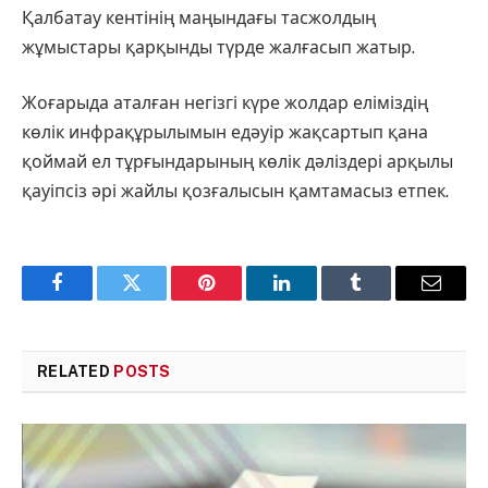
Қалбатау кентінің маңындағы тасжолдың
жұмыстары қарқынды түрде жалғасып жатыр.
Жоғарыда аталған негізгі күре жолдар еліміздің
көлік инфрақұрылымын едәуір жақсартып қана
қоймай ел тұрғындарының көлік дәліздері арқылы
қауіпсіз әрі жайлы қозғалысын қамтамасыз етпек.
Facebook
Twitter
Pinterest
LinkedIn
Tumblr
Email
RELATED
POSTS