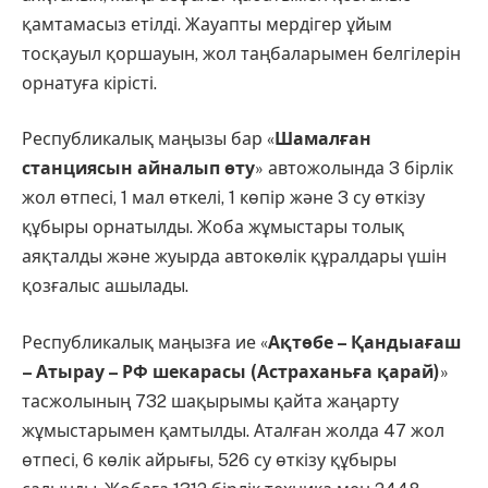
қамтамасыз етілді. Жауапты мердігер ұйым
тосқауыл қоршауын, жол таңбаларымен белгілерін
орнатуға кірісті.
Республикалық маңызы бар «
Шамалған
станциясын айналып өту
» автожолында 3 бірлік
жол өтпесі, 1 мал өткелі, 1 көпір және 3 су өткізу
құбыры орнатылды. Жоба жұмыстары толық
аяқталды және жуырда автокөлік құралдары үшін
қозғалыс ашылады.
Республикалық маңызға ие «
Ақтөбе – Қандыағаш
– Атырау – РФ шекарасы (Астраханьға қарай)
»
тасжолының 732 шақырымы қайта жаңарту
жұмыстарымен қамтылды. Аталған жолда 47 жол
өтпесі, 6 көлік айрығы, 526 су өткізу құбыры