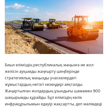
Биыл еліміздің республикалық маңызға ие жол
желісін ауқымды жаңғырту шеңберінде
стратегиялық маңызды учаскелердегі
жұмыстардың негізгі кезеңдері аяқталды.
Жаңартылған жолдардың ұзындығы шамамен 900
шақырымды құрайды. Бұл еліміздің көлік
инфрақұрылымын едәуір жақсартты, деп мәлімдеді