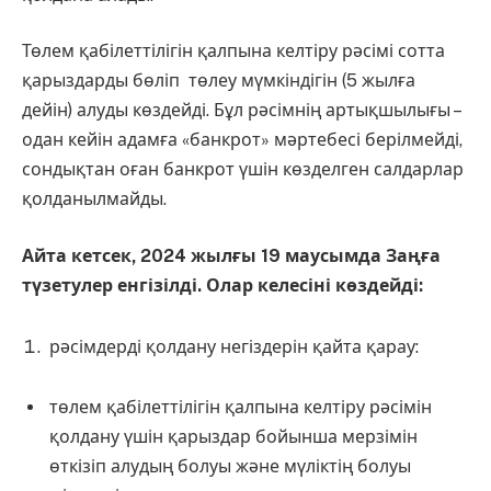
Төлем қабілеттілігін қалпына келтіру рәсімі сотта
қарыздарды бөліп төлеу мүмкіндігін (5 жылға
дейін) алуды көздейді. Бұл рәсімнің артықшылығы –
одан кейін адамға «банкрот» мәртебесі берілмейді,
сондықтан оған банкрот үшін көзделген салдарлар
қолданылмайды.
Айта кетсек, 2024 жылғы 19 маусымда Заңға
түзетулер енгізілді. Олар келесіні көздейді:
рәсімдерді қолдану негіздерін қайта қарау:
төлем қабілеттілігін қалпына келтіру рәсімін
қолдану үшін қарыздар бойынша мерзімін
өткізіп алудың болуы және мүліктің болуы