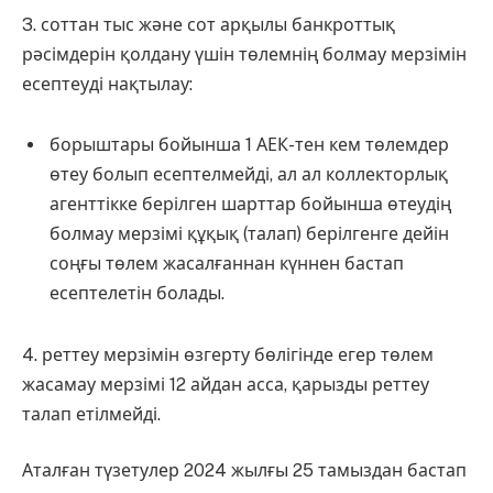
3. соттан тыс және сот арқылы банкроттық
рәсімдерін қолдану үшін төлемнің болмау мерзімін
есептеуді нақтылау:
борыштары бойынша 1 АЕК-тен кем төлемдер
өтеу болып есептелмейді, ал ал коллекторлық
агенттікке берілген шарттар бойынша өтеудің
болмау мерзімі құқық (талап) берілгенге дейін
соңғы төлем жасалғаннан күннен бастап
есептелетін болады.
4. реттеу мерзімін өзгерту бөлігінде егер төлем
жасамау мерзімі 12 айдан асса, қарызды реттеу
талап етілмейді.
Аталған түзетулер 2024 жылғы 25 тамыздан бастап