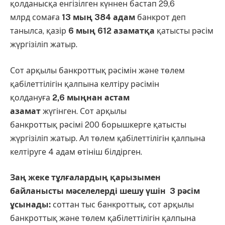
қолданысқа енгізілген күннен бастап 29,6
млрд сомаға
13 мың 384 адам
банкрот деп
танылса, қазір
6 мың 612 азаматқа
қатысты рәсім
жүргізіліп жатыр.
Сот арқылы банкроттық рәсімін және төлем
қабілеттілігін қалпына келтіру рәсімін
қолдануға
2,6 мыңнан астам
азамат
жүгінген. Сот арқылы
банкроттық рәсімі 200 борышкерге қатысты
жүргізіліп жатыр. Ал төлем қабілеттілігін қалпына
келтіруге 4 адам өтініш білдірген.
Заң жеке тұлғалардың қарызымен
байланысты мәселелерді шешу үшін 3 рәсім
ұсынады:
соттан тыс банкроттық, сот арқылы
банкроттық және төлем қабілеттілігін қалпына