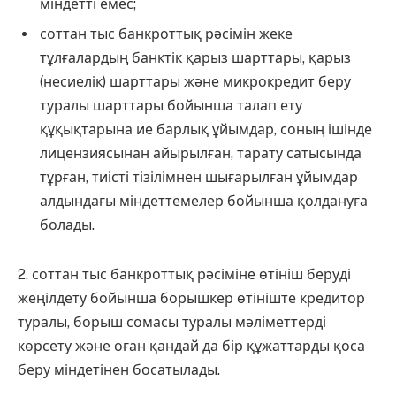
міндетті емес;
соттан тыс банкроттық рәсімін жеке
тұлғалардың банктік қарыз шарттары, қарыз
(несиелік) шарттары және микрокредит беру
туралы шарттары бойынша талап ету
құқықтарына ие барлық ұйымдар, соның ішінде
лицензиясынан айырылған, тарату сатысында
тұрған, тиісті тізілімнен шығарылған ұйымдар
алдындағы міндеттемелер бойынша қолдануға
болады.
2. соттан тыс банкроттық рәсіміне өтініш беруді
жеңілдету бойынша борышкер өтініште кредитор
туралы, борыш сомасы туралы мәліметтерді
көрсету және оған қандай да бір құжаттарды қоса
беру міндетінен босатылады.