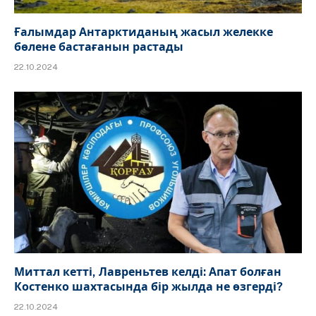
Ғалымдар Антарктиданың жасыл желекке
бөлене бастағанын растады
22.10.2024
Миттал кетті, Лавреньтев келді: Апат болған
Костенко шахтасында бір жылда не өзгерді?
22.10.2024