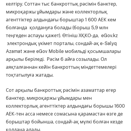
келтіру. Соттан тыс банкроттық рәсімін банктер,
микроқаржы ұйымдары және коллекторлық
агенттіктер алдындағы борыштар 1 600 АЕК кем
болғанда қолдануға болады (борыш 5,9 млн
теңгеден аспауы қажет). Өтініш ХҚКО-да, eGov.kz
электрондық үкімет порталы, сондай-ақ e-Salyq
Azamat және eGov Mobile мобильді қосымшалары
арқылы беріледі. Рәсім 6 айға созылады. Ол
аяқталғаннан кейін банкроттың міндеттемелері
тоқтатылуға жатады.
Сот арқылы банкроттық рәсімін азаматтар егер
банктер, микроқаржы ұйымдары мен
коллекторлық агенттіктер алдындағы борышы 1600
АЕК-тен асса немесе сомасына қарамастан өзге де
борыштар бойынша, сондай-ақ мүлкі болған кезде
қолдана алады.