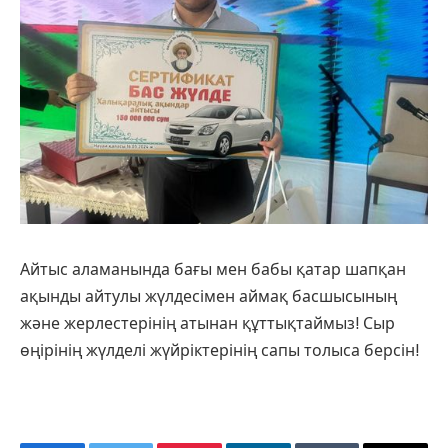
Айтыс аламанында бағы мен бабы қатар шапқан
ақынды айтулы жүлдесімен аймақ басшысының
және жерлестерінің атынан құттықтаймыз! Сыр
өңірінің жүлделі жүйріктерінің сапы толыса берсін!