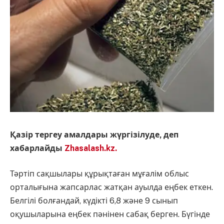
Қазір тергеу амалдары жүргізілуде, деп
хабарлайды
Zhasalash.kz.
Тәртіп сақшылары құрықтаған мұғалім облыс
орталығына жапсарлас жатқан ауылда еңбек еткен.
Белгілі болғандай, күдікті 6,8 және 9 сынып
оқушыларына еңбек пәнінен сабақ берген. Бүгінде