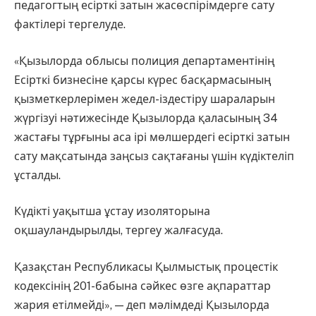
педагогтың есірткі затын жасөспірімдерге сату
фактілері тергелуде.
«Қызылорда облысы полиция департаментінің
Есірткі бизнесіне қарсы күрес басқармасының
қызметкерлерімен жедел-іздестіру шараларын
жүргізуі нәтижесінде Қызылорда қаласының 34
жастағы тұрғыны аса ірі мөлшердегі есірткі затын
сату мақсатында заңсыз сақтағаны үшін күдіктеліп
ұсталды.
Күдікті уақытша ұстау изоляторына
оқшауландырылды, тергеу жалғасуда.
Қазақстан Республикасы Қылмыстық процестік
кодексінің 201-бабына сәйкес өзге ақпараттар
жария етілмейді», — деп мәлімдеді Қызылорда