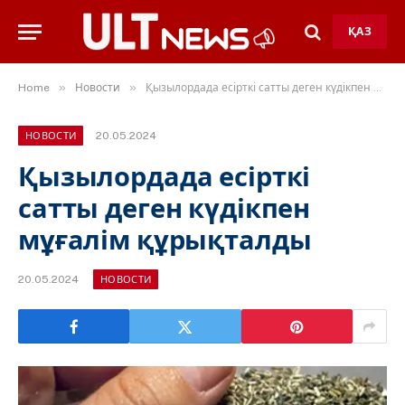
ҚАЗ
»
»
Home
Новости
Қызылордада есірткі сатты деген күдікпен мұғалім құрықталды
20.05.2024
НОВОСТИ
Қызылордада есірткі
сатты деген күдікпен
мұғалім құрықталды
20.05.2024
НОВОСТИ