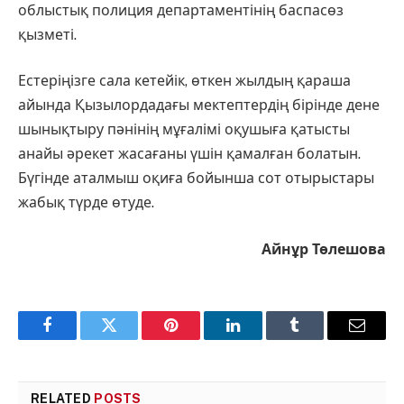
облыстық полиция департаментінің баспасөз
қызметі.
Естеріңізге сала кетейік, өткен жылдың қараша
айында Қызылордадағы мектептердің бірінде дене
шынықтыру пәнінің мұғалімі оқушыға қатысты
анайы әрекет жасағаны үшін қамалған болатын.
Бүгінде аталмыш оқиға бойынша сот отырыстары
жабық түрде өтуде.
Айнұр Төлешова
Facebook
Twitter
Pinterest
LinkedIn
Tumblr
Email
RELATED
POSTS