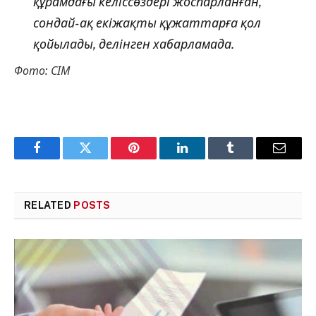
құрамдағы келіссөздері жоспарланған,
сондай-ақ екіжақты құжаттарға қол
қойылады, делінген хабарламада.
Фото: СІМ
Facebook
Twitter
Pinterest
LinkedIn
Tumblr
Email
RELATED
POSTS