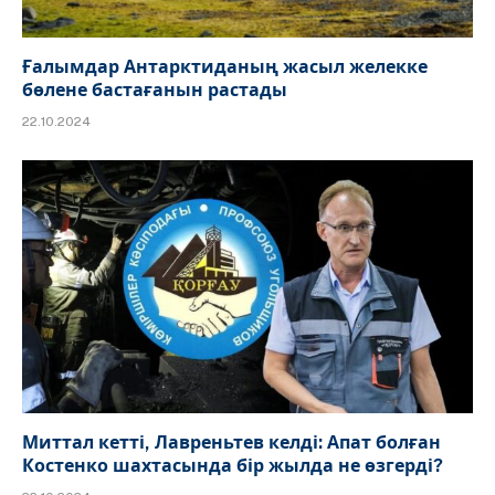
Ғалымдар Антарктиданың жасыл желекке
бөлене бастағанын растады
22.10.2024
Миттал кетті, Лавреньтев келді: Апат болған
Костенко шахтасында бір жылда не өзгерді?