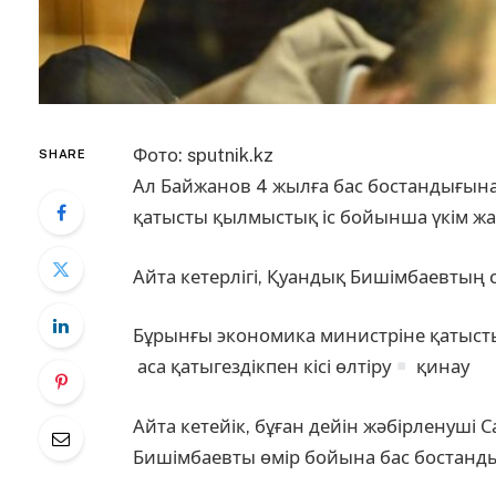
Фото: sputnik.kz
SHARE
Ал Байжанов 4 жылға бас бостандығын
қатысты қылмыстық іс бойынша үкім ж
Айта кетерлігі, Қуандық Бишімбаевтың
Бұрынғы экономика министріне қатысты
аса қатыгездікпен кісі өлтіру
қинау
Айта кетейік, бұған дейін жәбірленуші
Бишімбаевты өмір бойына бас бостанды