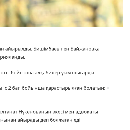
ан айырылды. Бишімбаев пен Байжановқа
арияланды.
 соты бойынша алқабилер үкім шығарды.
 іс 2 бап бойынша қарастырылған болатын:
 Салтанат Нүкенованың әкесі мен адвокаты
ғынан айырады деп болжаған еді.