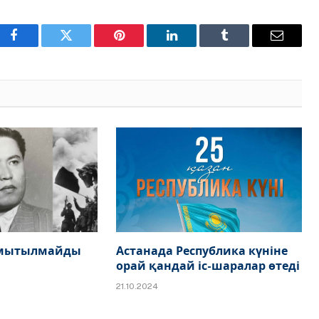
Facebook
Twitter
Pinterest
LinkedIn
Tumblr
Email
 ұмытылмайды
Астанада Республика күніне
орай қандай іс-шаралар өтеді
21.10.2024