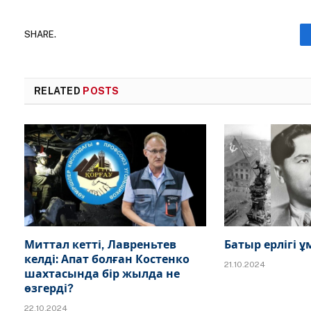
SHARE.
RELATED
POSTS
Миттал кетті, Лавреньтев
Батыр ерлігі
келді: Апат болған Костенко
21.10.2024
шахтасында бір жылда не
өзгерді?
22.10.2024