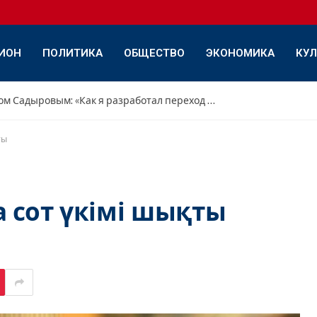
ИОН
ПОЛИТИКА
ОБЩЕСТВО
ЭКОНОМИКА
КУЛ
Интервью с Дамиром Садыровым: «Как я разработал переход с переднего треугольника на обратный»
ты
 сот үкімі шықты