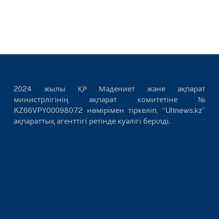
2024 жылы ҚР Мәдениет және ақпарат
министрлігінің ақпарат комитетіне №
KZ66VPY00098072 нөмірімен тіркеліп, “Ultnews.kz”
ақпараттық агенттігі ретінде куәлігі берілді.