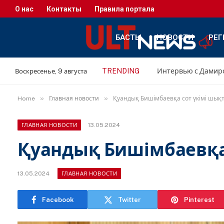
О нас
Контакты
Правила портала
БАСТЫ
НОВОСТИ
РЕГ
TRENDING
Воскресенье, 9 августа
»
»
Home
Главная новости
Қуандық Бишімбаевқа сот үкімі шық
13.05.2024
ГЛАВНАЯ НОВОСТИ
Қуандық Бишімбаевқа
13.05.2024
ГЛАВНАЯ НОВОСТИ
Facebook
Twitter
Pinterest