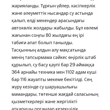
жарияланды. Тұрғын үйлер, кәсіпкерлік
және әлеуметтік нысандар су астында
қалып, елді мекендер арасындағы
автокөлік жолдары жабылды. Бұл көлемі
жағынан соңғы 80 жылдағы ең ірі
табиғи апат болып танылды.
Тасқынның алдын алу мақсатында
менің тапсырмама сәйкес өңірлік штаб
құрылып, су басу қаупі бар 29 аймаққа
364 арнайы техника мен 1102 адам күші
бар 116 жауапты мекеме бекітілді. Сең
жүру кезінде су шаруашылығы
мамандары, төтенше жағдай саласының
қызметкерлері және жергілікті
атқарушы органдар кезекшілік