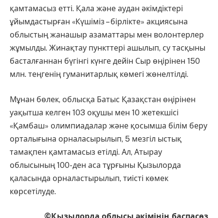
қамтамасыз етті. Қала және аудан әкімдіктері
ұйымдастырған «Күшіміз – бірлікте» акциясына
облыстың жанашыр азаматтары мен волонтерлер
жұмылды. Жинақтау пункттері ашылып, су тасқыны
басталғаннан бүгінгі күнге дейін Сыр өңірінен 150
млн. теңгенің гуманитарлық көмегі жөнелтілді.
Мұнан бөлек, облысқа Батыс Қазақстан өңірінен
уақытша келген 103 оқушы мен 10 жетекшісі
«Қамбаш» олимпиадалар және қосымша білім беру
орталығына орналасырылып, 5 мезгіл ыстық
тамақпен қамтамасыз етілді. Ал, Атырау
облысының 100-ден аса тұрғыны Қызылорда
қаласында орналастырылып, тиісті көмек
көрсетілуде.
©Қызылорда облысы әкімінің баспасөз