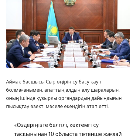
Аймақ басшысы Сыр өңірін су басу қаупі
болмағанымен, апаттың алдын алу шараларын,
оның ішінде құзырлы органдардың дайындығын
пысықтау өзекті мәселе екендігін атап өтті.
«Өздеріңізге белгілі, көктемгі су
тасқынынан 10 облыста төтенше жағдай