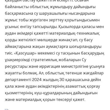
қазірден бастау қажеттігін ескертті. Осыған
байланысты облыстық жұмылдыру дайындығы
басқармасына су шаруашылығы нысандарына
жұмыс тобы жүргізген зерттеу қорытындысымен
ұсыныс енгізу тапсырылды. Қызылорда қаласы мен
аудан әкімдері қажетті материалдық-техникалық
қорды жеткілікті мөлшерде жинақтап, су басу
аймақтарына жақын аумақтарға шоғырландыруы
тиіс. «Қазсушар» мекемесі су тасқынын басқарудың
ұзақмерзімді стратегиялық жобаларын Су
ресурстары және ирригация министрлігіне ұсынуға
жауапты болмақ. Ал, облыстық төтенше жағдайлар
департаменті 2024 жылдың 30 қарашасына дейін
қала және аудан әкімдіктерінің азаматтық қорғау
қызметтерінің, күш-құралдарының дайындығын
және материалдық қорын тексеруі қажет.