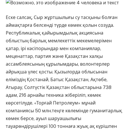
Еске салсақ, Сыр жұртшылығы су тасқыны болған
аймақтарға белсенді түрде көмек қолын созуда.
Республикалық қайырымдылық акциясына
облыстың барлық мемлекеттік мекемелерімен
қатар, ірі кәсіпорындар мен компаниялар,
меценаттар, партия және Қазақстан халқы
ассамблеясының құрылымдары, волонтерлер
айрықша үлес қосты. Қызылорда облысынан
еліміздің Қостанай, Батыс Қазақстан, Ақтөбе,
Атырау, Солтүстік Қазақстан облыстарына 738
адам, 216 арнайы техника жіберіліп, көмек
көрсетілуде. «Торғай Петролеум» мұнай
компаниясы 50 млн.теңге көлемінде гуманитарлық
көмек берсе, ауыл шаруашылығы
тауарөндірушілері 100 тоннаға жуық ақ күрішпен