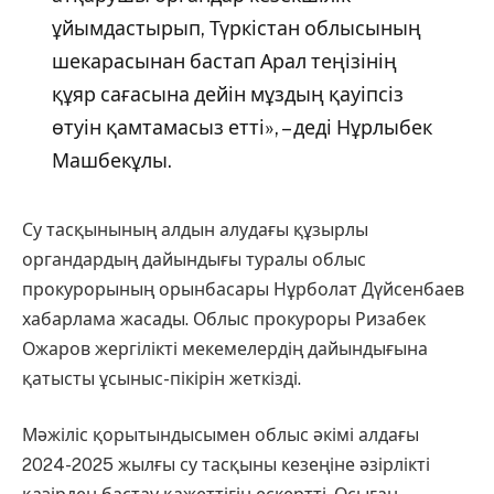
ұйымдастырып, Түркістан облысының
шекарасынан бастап Арал теңізінің
құяр сағасына дейін мұздың қауіпсіз
өтуін қамтамасыз етті», – деді Нұрлыбек
Машбекұлы.
Су тасқынының алдын алудағы құзырлы
органдардың дайындығы туралы облыс
прокурорының орынбасары Нұрболат Дүйсенбаев
хабарлама жасады. Облыс прокуроры Ризабек
Ожаров жергілікті мекемелердің дайындығына
қатысты ұсыныс-пікірін жеткізді.
Мәжіліс қорытындысымен облыс әкімі алдағы
2024-2025 жылғы су тасқыны кезеңіне әзірлікті