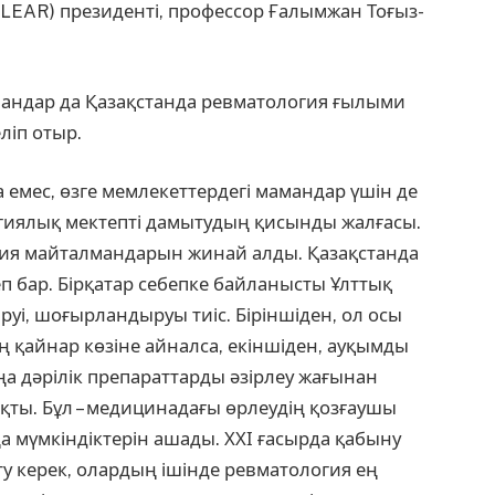
LEAR) президенті, профессор Ғалымжан То­ғыз­
мандар да Қазақ­станда ревматология ғылыми
ліп отыр.
а емес, өзге мем­ле­кеттердегі мамандар үшін де
огиялық мектепті да­мы­­тудың қисынды жалғасы.
логия майталмандарын жинай алды. Қазақстанда
 бар. Бірқатар себепке байланыс­ты Ұлттық
руі, шоғыр­ландыруы тиіс. Біріншіден, ол осы
 қайнар көзіне ай­налса, екіншіден, ауқымды
ңа дәрілік препараттарды әзірлеу жағынан
қты. Бұл – медицинадағы өрлеудің қозғаушы
ңа мүмкін­діктерін ашады. ХХІ ғасырда қабыну
ту керек, олардың ішінде ревматология ең