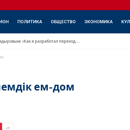
ИОН
ПОЛИТИКА
ОБЩЕСТВО
ЭКОНОМИКА
КУЛ
Интервью с Дамиром Садыровым: «Как я разработал переход с переднего треугольника на обратный»
сі
лемдік ем-дом