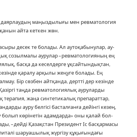
 даярлаудың маңыз­дылығы мен ревматология
қанын айта кеткен жөн.
асыры десек те болады. Ал аутоқабынулар, ау­
ндық созылмалы ауру­лар – рев­матологияның ең
гия­лық, басқа да кеселдер­ге ұқсайтындықтан,
 кезін­де қаралу арқылы жеңуге болады. Ең
алмау. Бір сөзбен айтқанда, дертті дер кезін­де
Қазіргі таңда ревма­тологиялық ауруларды
қ терапия, жаңа синтетикалық препараттар,
дар­ды ауру белгісі басталғанға дейінгі кезең,
у болып көріне­тін адамдарда» оны қалай бол­
ы, – дейді Қазақстан Пре­зидент Іс басқармасы
питалі шаруашылық жүргізу құқығындағы