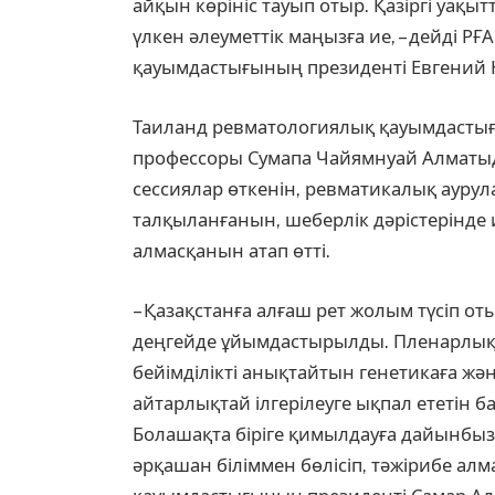
айқын көрініс тауып отыр. Қазіргі уа­қыт
үлкен әлеу­мет­тік маңызға ие, – дейді Р
қауымдастығының президенті Евгений 
Таиланд ревматологиялық қауымдастығы
профессоры Сумапа Чайямнуай Алматыд
сессиялар өткенін, ревматикалық аурул
талқыланғанын, шеберлік дәріс­терінде
алмас­қанын атап өтті.
– Қазақстанға алғаш рет жолым түсіп о
деңгейде ұйымдастырылды. Пле­нар­лық
бейімділікті анық­тайтын генетикаға ж
айтарлықтай ілгерілеуге ықпал ететін б
Болашақта біріге қимылдауға дайынбыз,
әрқашан біліммен бөлісіп, тәжірибе алм