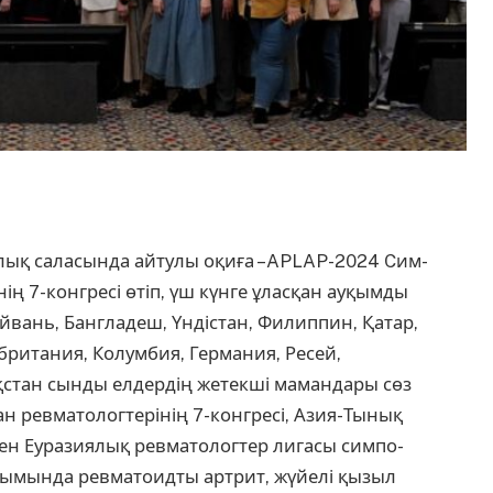
лық саласында ай­тулы оқиға –APLAP-2024 Cим­
ің 7-конгресі өтіп, үш күнге ұласқан ауқымды
йвань, Бангладеш, Үн­дістан, Филиппин, Қатар,
­британия, Колумбия, Гер­мания, Ресей,
зақстан сын­ды елдердің жетекші мамандары сөз
н ревмато­логтерінің 7-конгресі, Азия-Ты­нық
ен Еуразиялық ревматологтер лигасы симпо­
ымында ревма­тоидты артрит, жүйелі қызыл