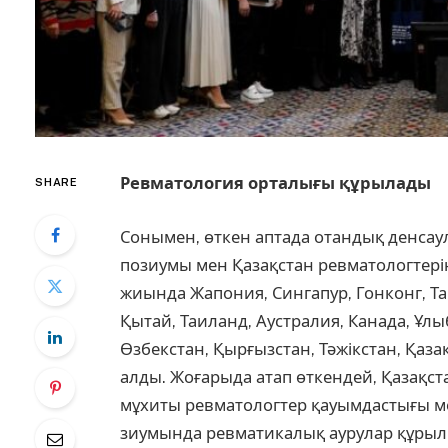
Ревматология орталығы құрылады
SHARE
Сонымен, өткен аптада отан­дық денсау
позиумы мен Қазақстан ревма­тологтерін
жиында Жапония, Сингапур, Гонконг, Та
Қы­тай, Таиланд, Аустралия, Кана­да, Ұлы
Өзбекстан, Қыр­ғыз­стан, Тәжікстан, Қа
алды. Жоғарыда атап өткен­дей, Қазақста
мұхиты ревматологтер қауымдастығы м
зиумында ревматикалық аурулар құрыл