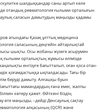
васкулитке шалдыққандар саны артып келе
зде отан­дық ревматология ғылыми орта­лығын
нсаулық саласын дамы­тудың маңызды қадамы
ров атындағы Қазақ ұлт­тық медицина
атология сала­сының деңгейін айтарлықтай
аулысы шықты. Осы жобаны жүзеге асырумен
қ ғылыми орталықтың жұмысы елі­мізде
жаңалықты енгі­зуге бағытталып, оған қоса отан­
ік қоғамдастыққа ықпал­дасады. Тағы бір
ілім беруді дамыту. Алғашқы буын
 бағыттағы мамандардың ғана емес, жалпы
ілі­мін көтеру қажет. Өйткені біз­дің
өте маңызды, – дей­­ді Денсаулық сақтау
қ рев­­матология алқасының (QCR) және