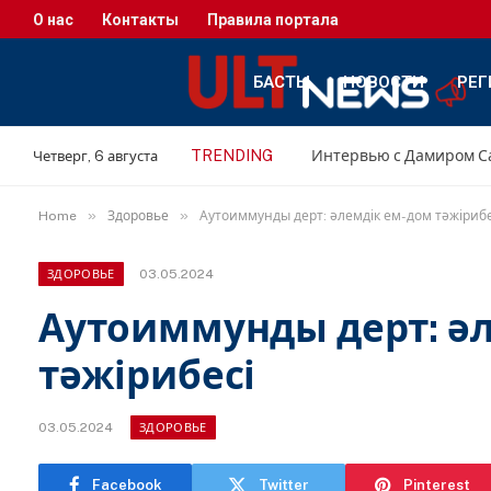
О нас
Контакты
Правила портала
БАСТЫ
НОВОСТИ
РЕГ
TRENDING
Четверг, 6 августа
»
»
Home
Здоровье
Аутоиммунды дерт: әлемдік ем-дом тәжірибе
03.05.2024
ЗДОРОВЬЕ
Аутоиммунды дерт: ә
тәжірибесі
03.05.2024
ЗДОРОВЬЕ
Facebook
Twitter
Pinterest