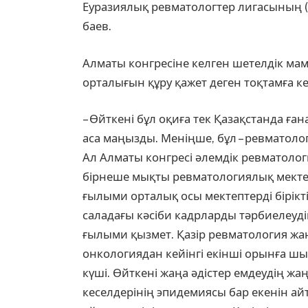
Еуразиялық ревматологтер лига­сының (
баев.
Алматы конгресіне келген шетелдік ма
орталығын құру қажет деген тоқтамға ке
– Өйткені бұл оқиға тек Қа­зақстанда ған
аса маңызды. Меніңше, бұл – рев­­матол
Ал Ал­маты конгресі әлемдік ревма­то­
бірнеше мықты ревматологиялық мектеп
ғылыми орталық осы мектептерді бірікті
саладағы кәсіби кадрларды тәрбиелеудің
ғы­лыми қызмет. Қазір ревматология жа
онкологиядан кейінгі екінші орынға шы
күші. Өйткені жаңа әдіс­тер емдеудің жа
кеселдерінің эпидемиясы бар екенін ай