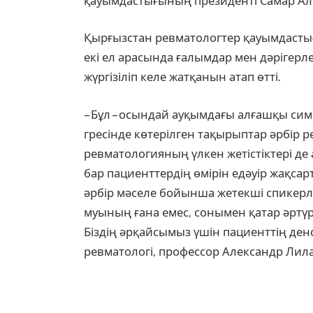
қауымдастығының президенті Самар Ал
Қырғызстан ревматологтер қауымдасты
екі ел арасында ғалымдар мен дәрігер­л
жүргізіліп келе жатқанын атап өтті.
– Бұл – осындай ауқымдағы алғашқы симп
гресінде көтерілген тақы­рып­тар әрбір р
ревмато­логияның үлкен жетіс­тіктері 
бар пациент­тердің өмірін едәуір жақса
әрбір мәселе бойын­­ша жетекші спикерл
муының ғана емес, сонымен қатар әртүр
Біздің әрқайсымыз үшін пациенттің денса
ревматологі, профессор Александр Лила