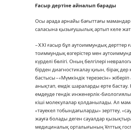
Ғасыр дертіне айналып барады
Осы арада арнайы бағыттағы мамандар
саласына қызығушылық артып келе жат
– XXI ғасыр бұл аутоиммундық дерттер ғ
тоим­мун­дық өзгерістер мен аутоим­­му
күрде­лі бөлігі. Оның белгілері неврало­
бірден диаг­нос­тикалау қиын, бірақ дер
бастысы – «Мүмкіндік тере­зесін» жіберіп 
анықтап, емдік шараларды ерте бастау. 
емдеуде гендік инженерлік-биологиялы
кіші молекулалар қолданылады. Ал маман
«тәуекел тобындағы­лар­ды» зерттеу, «са
жауға болады деген сауалдар қызықтырад
меди­циналық орталығының Ұлттық гос