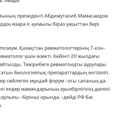
ь Эмади.
ғының президенті Аб­димуталиб Мамасаидов
ердің өзара іс-қимылы біраз уақыттан бері
озиум. Қазақ­стан ревматологтерінің 7-кон­
евматолог үшін өзек­ті. Кейінгі 20 жылдағы
де айтылды. Тәжірибеге ревматоидты аурулары
ртатын биологиялық препараттардың енгізіліп,
ер сөйле­ген мұндай форум – осы саланың да­
лі елдер мамандарының ауызбірлігінің дәлелі.
улығы – бірінші орында, – дейді РФ бас
.