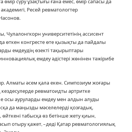
­та өмір сүру ұзақтығы ғана емес, өмір сапасы да
ҒА академигі, Ресей ревматологтер
Насонов.
, Чулалонгкорн университетінің ассисент
а өткен конгресте өте қызықты да пайдалы
арды емдеудің өзекті тақырыптары
 инновациялық емдеу әдістері жөнінен тәжірибе
тыр. Алматы әсем қала екен. Симпозиум жоғары
 кездесулерде ревматоидты артритке
әне осы ауруларды емдеу мен алдын алуды
асқа да маңызды мәселелерді қозғадық.
 өйткені табысқа өз бетінше жету қиын,
асып отыру қажет, – деді Қатар ревматологиялық