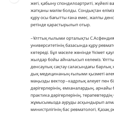
жегі, қабыну спондилоартриті, жүйелі 
жатқаны мәлім болды. Сондықтан елімі
құру осы бағытты ғана емес, жалпы де
ретінде қарастырылып отыр.
– Ұлттық ғылыми орталықты С.Асфендия
универси­те­ті­нің базасында құру ревм
көтереді. Бұл мәселе жөнінде Үкімет қ
жылдар бойы айналысып келеміз. Ұлтты
денсаулық сақтау сала­сын­­дағы барлық 
дық медицинаның ғылыми қыз­меті әлемд
маңызды вектор – кадрлық әлеует пен б
дәрігерлерінің, емханалардың, арнайы
практика дәрі­герлерінің, терапевтердің б
жұмысымызда ауруды асқын­дырып алмау 
минис­тр­­лі­гінің бас ревматологі, Қаза