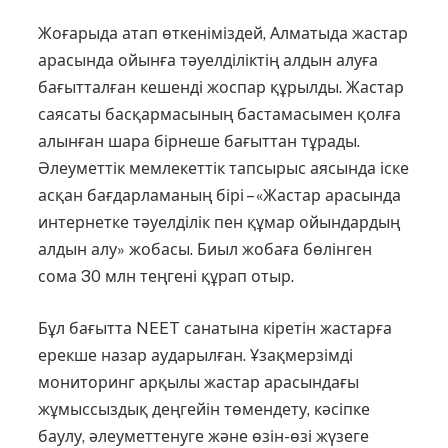
Жоғарыда атап өткеніміздей, Алматыда жастар
арасында ойын­ға тәуел­діліктің алдын алуға
бағыт­талған кешенді жоспар құрылды. Жастар
саясаты басқармасының бастамасымен қолға
алынған шара бірнеше бағыттан тұрады.
Әлеуметтік мемлекеттік тапсырыс аясында іске
асқан бағдарламаның бірі – «Жастар арасында
интернетке тәуелділік пен құмар ойындардың
алдын алу» жобасы. Биыл жобаға бөлінген
сома 30 млн теңгені құрап отыр.
Бұл бағытта NEET санатына кіретін жастарға
ерекше назар аударылған. Ұзақмерзімді
мониторинг арқылы жастар арасындағы
жұмыссыздық деңгейін төмендету, кәсіпке
баулу, әлеуметтенуге және өзін-өзі жүзеге