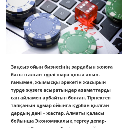
Заңсыз ойын бизнесінің зар­дабын жоюға
бағыттал­ған түрлі шара қолға алын­
ғанымен, жымысқы әре­к­е­тін жасырын
түрде жү­­зе­ге асыратындар аза­мат­­­тарды
сан айламен арбайтын болған. Тір­нектеп
тапқанын құмар ойынға құрбан қылған­
дардың дені – жастар. Алматы қаласы
бойынша Экономикалық тергеу депар­