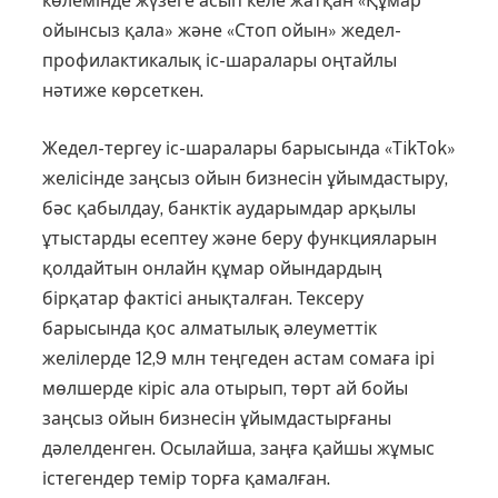
көлемінде жүзеге асып келе жатқан «Құмар
ойынсыз қала» және «Стоп ойын» жедел-
профи­лактикалық іс-шаралары оңтайлы
нәтиже көрсеткен.
Жедел-тергеу іс-шаралары барысында «ТikТok»
желісін­де заңсыз ойын бизнесін ұйымдас­тыру,
бәс қабылдау, банктік аударымдар арқылы
ұтыстарды есеп­теу және беру функцияларын
қолдайтын онлайн құмар ойын­дардың
бірқатар фактісі анық­талған. Тексеру
барысында қос алматылық әлеуметтік
желілерде 12,9 млн теңгеден астам сомаға ірі
мөлшерде кіріс ала отырып, төрт ай бойы
заңсыз ойын бизнесін ұйымдастырғаны
дәлелденген. Осылайша, заңға қайшы жұмыс
істегендер темір торға қамалған.