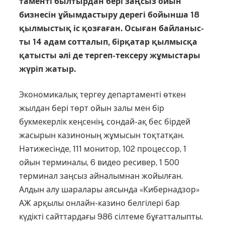
таменті былтырдан бері заңсыз ойын
бизнесін ұйымдастыру дерегі бойынша 18
қылмыстық іс қоз­ға­ған. Осыған байланыс­
ты 14 адам сотталып, бірқатар қылмысқа
қатыс­ты әлі де тергеп-тексеру жұ­мыстары
жүріп жатыр.
Экономикалық тергеу департа­менті өткен
жылдан бері төрт ойын залы мен бір
букмекерлік кеңсенің, сондай-ақ бес бірдей
жасырын казиноның жұмысын тоқтатқан.
Нәтижесінде, 111 монитор, 102 процессор, 1
ойын терминалы, 6 видео ресивер, 1 500
терминал заңсыз айналымнан жойылған.
Алдын алу шаралары аясында «Кибернадзор»
АЖ арқылы онлайн-казино белгілері бар
күдікті сайттардағы 986 сілтеме бұғатталыпты.