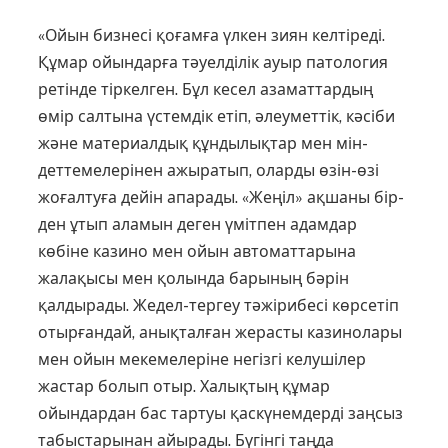
«Ойын бизнесі қоғамға үлкен зиян келтіреді.
Құмар ойындар­ға тәуелділік ауыр патология
ре­тінде тіркелген. Бұл кесел аза­­мат­тардың
өмір салтына үстем­дік етіп, әлеуметтік, кәсіби
және мате­риалдық құндылықтар мен мін­
деттемелерінен ажыратып, олар­ды өзін-өзі
жоғалтуға дейін апа­рады. «Жеңіл» ақша­ны бір­
ден ұтып аламын деген үмітпен адамдар
көбіне казино мен ойын автоматтарына
жалақысы мен қолында барының бәрін
қалдырады. Жедел-тергеу тәжірибесі көрсетіп
отырғандай, анықталған жерас­ты казинолары
мен ойын мекеме­леріне негізгі келушілер
жастар болып отыр. Халықтың құмар
ойындардан бас тартуы қаскүнемдерді заңсыз
табыстарынан айыра­ды. Бүгінгі таңда