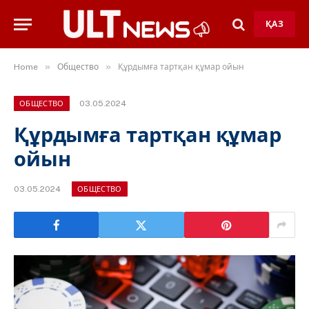
ҚАЗ
»
»
Home
Общество
Құрдымға тартқан құмар ойын
03.05.2024
ОБЩЕСТВО
Құрдымға тартқан құмар
ойын
03.05.2024
ОБЩЕСТВО