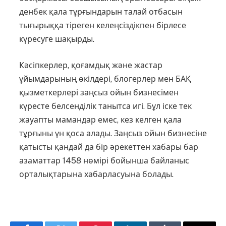
денбек қала тұрғындарын талай от­басын
тығырыққа тіреген келеңсіз­дікпен бірлесе
күресуге шақырды.
Кәсіпкерлер, қоғамдық және жастар
ұйымдарының өкілдері, блогерлер мен БАҚ
қызметкерлері заңсыз ойын бизнесімен
күресте белсенділік танытса игі. Бұл іске тек
жауапты мамандар емес, кез келген қала
тұрғыны үн қоса алады. Заңсыз ойын бизнесіне
қатысты қандай да бір әрекеттен хабары бар
азаматтар 1458 нөмірі бойынша байланыс
орталықтарына хабарласуына болады.