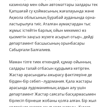
казинолар мен ойын автоматтары залдары тек
Қапшағай су қоймасының жағалауында және
Ақмола облы­­сының Бурабай ауданында орна­
ластырылуға тиіс. Аталған аумақ­тардан тыс
жұмыс істейтін барлық ойын мекемесі өз
қызметін заңсыз жүзеге асырып отыр», дейді
департамент басшысының орынбасары
Сабырғали Балғалиев.
Маман тілге тиек еткендей, құмар ойынның
салдары талай отбасын құрдымға кетірген.
Жастар арасындағы ажырасу фактілеріне де
бірден-бір себеп – лудомания. Қала жастары
арасында лудоманияның алдын алу үшін
департамент Жастар саясаты басқармасымен
бірлесіп бірнеше жобаны қолға алған. Бір жыл