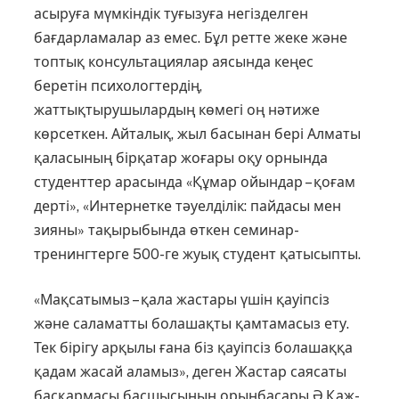
асыруға мүмкіндік туғызуға негізделген
бағдарламалар аз емес. Бұл ретте жеке және
топтық консультациялар аясында кеңес
беретін психологтердің,
жаттықтырушылардың көмегі оң нәтиже
көрсеткен. Айталық, жыл басынан бері Алматы
қаласының бірқатар жоғары оқу орнында
студенттер арасында «Құмар ойын­дар – қоғам
дерті», «Интернетке тәуелділік: пайдасы мен
зияны» тақырыбында өткен семинар-
тренингтерге 500-ге жуық студент қатысыпты.
«Мақсатымыз – қала жастары үшін қауіпсіз
және саламатты болашақты қамтамасыз ету.
Тек бірігу арқылы ғана біз қауіпсіз болашаққа
қадам жасай аламыз», деген Жастар саясаты
басқармасы басшысының орынбасары Ә.Қаж­