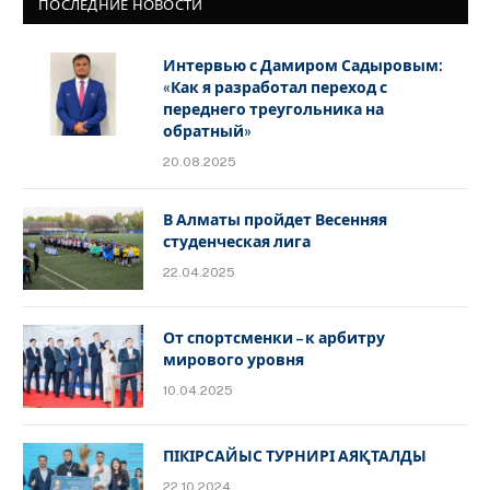
ПОСЛЕДНИЕ НОВОСТИ
Интервью с Дамиром Садыровым:
«Как я разработал переход с
переднего треугольника на
обратный»
20.08.2025
В Алматы пройдет Весенняя
студенческая лига
22.04.2025
От спортсменки – к арбитру
мирового уровня
10.04.2025
ПІКІРСАЙЫС ТУРНИРІ АЯҚТАЛДЫ
22.10.2024