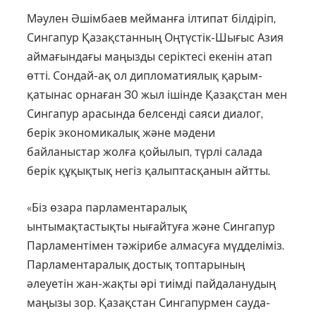
Мәулен Әшімбаев мейманға ілтипат білдіріп,
Сингапур Қазақстанның Оңтүстік-Шығыс Азия
аймағындағы маңызды серіктесі екенін атап
өтті. Сондай-ақ ол дипломатиялық қарым-
қатынас орнаған 30 жыл ішінде Қазақстан мен
Сингапур арасында белсенді саяси диалог,
берік экономикалық және мәдени
байланыстар жолға қойылып, түрлі салада
берік құқықтық негіз қалыптасқанын айтты.
«Біз өзара парламентаралық
ынтымақтастықты нығайтуға және Сингапур
Парламенті­мен тәжірибе алмасуға мүдделі­міз.
Парламентаралық достық топтарының
әлеуетін жан-жақты әрі тиімді пайдаланудың
маңызы зор. Қазақстан Сингапурмен сауда-