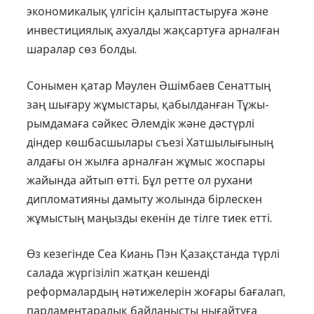
экономикалық үлгі­сін қалыптастыруға және
инвес­тиция­лық ахуалды жақсартуға арнал­ған
шаралар сөз болды.
Сонымен қатар Мәулен Әшімбаев Сенаттың
заң шығару жұ­мыс­тары, қабылданған Тұжы­
рым­дамаға сәй­кес Әлем­дік және дәстүрлі
діндер көш­басшылары съезі Хатшылығының
алдағы он жылға арналған жұмыс жоспары
жайында айтып өтті. Бұл ретте ол рухани
дипломатияны дамыту жолында бірлескен
жұмыстың маңызды екенін де тілге тиек етті.
Өз кезегінде Сеа Киань Пэн Қазақ­станда түрлі
салада жүргізіліп жатқан кешенді
реформалардың нәтижелерін жоғары бағалап,
парламентаралық байланысты нығайтуға