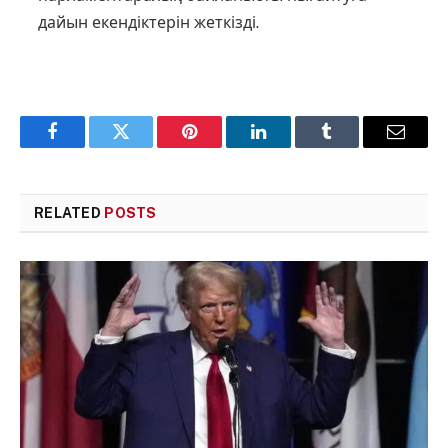
дайын екендіктерін жеткізді.
Facebook
Twitter
Pinterest
LinkedIn
Tumblr
Email
RELATED
POSTS