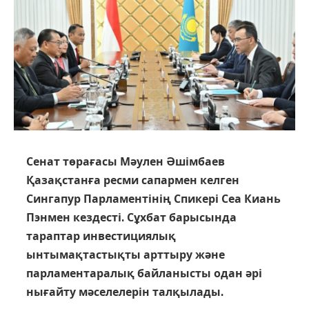
Сенат төрағасы Мәулен Әшімбаев
Қазақстанға ресми сапармен келген
Сингапур Парламентінің Спикері Сеа Киань
Пэнмен кездесті. Сұхбат барысында
тараптар инвестициялық
ынтымақтастықты арттыру және
парламентаралық байланысты одан әрі
нығайту мәселелерін талқылады.