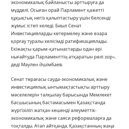
экономикалық байланысты арттыруға да
мүдделі. Осыған орай Парламент қажетті
құқықтық негіз қалыптастыру үшін белсенді
жұмыс істеп келеді. Биыл Сенат
Инвестицияларды көтермелеу және өзара
қорғау туралы келісімді ратификациялады.
Екіжақты қарым-қатынастарды одан әрі
нығайтуда Парламенттің атқаратын рөлі зор»,
деді Мәулен Әшімбаев.
Сенат төрағасы сауда-эконо­мика­лық және
инвестиция­лық ынтымақ­тас­тықты арттыру
мәселелерін талқы­лау барысында Мемлекет
басшысы­ның бас­тамасымен Қазақстанда
жүргі­зіліп жатқан кешенді әлеумет­тік-
экономикалық және саяси реформа­ларға да
тоқталды. Атап айтқанда, Қазақ­станның жаңа