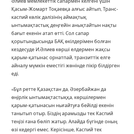
Әлиев мемле­кеттік сапармен келгені үшін
Қасым-Жомарт Тоқаевқа алғыс айтып, Транс­
каспий көлік дәлізінің аймақтық
ынтымақтастық деңгейін анықтайтын нақты
бағыт екенін атап өтті. Сол сапар
қорытындысында БАҚ өкілдерімен болған
кездесуде И.Әлиев көрші елдермен жақсы
қарым-қатынас орнатпай, транзиттік елге
айналу мүмкін еместігі жөнінде пікір білдірген
еді.
«Бұл ретте Қазақстан да, Әзербайжан да
өңірлік ынтымақтастыққа, көрші­лермен
қарым-қатынасын нығайтуға бейілді екенін
танытып отыр. Біздің арамызды тек Каспий
теңізі ғана бөліп жатыр. Алайда бүгінде оның
өзі кедергі емес. Керісінше, Каспий тек