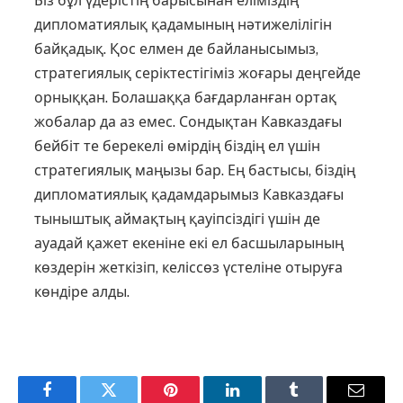
Біз бұл үдерістің барысынан еліміз­дің
дипломатиялық қадамының нәти­же­лі­лігін
байқадық. Қос елмен де байланысымыз,
стратегиялық серіктестігіміз жоғары деңгейде
орныққан. Болашаққа бағдарланған ортақ
жобалар да аз емес. Сондықтан Кавказдағы
бейбіт те бе­рекелі өмірдің біздің ел үшін
страте­гиялық маңызы бар. Ең бастысы, біздің
дипломатиялық қадамдарымыз Кавказ­дағы
тыныштық аймақтың қауіп­сіздігі үшін де
ауадай қажет екеніне екі ел бас­шыларының
көздерін жеткізіп, келіссөз үстеліне отыруға
көндіре алды.