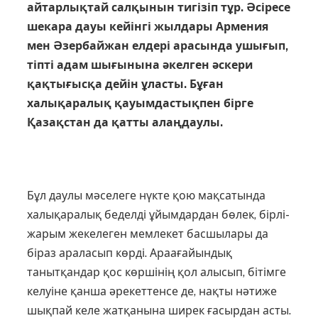
айтарлықтай салқынын тигізіп тұр. Әсіресе
шекара дауы кейінгі жылдары Армения
мен Әзербайжан елдері арасында ушығып,
тіпті адам шығынына әкелген әскери
қақтығысқа дейін ұласты. Бұған
халықаралық қауымдастықпен бірге
Қазақстан да қатты алаңдаулы.
Бұл даулы мәселеге нүкте қою мақсатында
халықаралық беделді ұйымдардан бөлек, бірлі-
жарым жекелеген мемлекет басшылары да
біраз араласып көрді. Араағайындық
танытқандар қос көршінің қол алысып, бітімге
келуіне қанша әрекеттенсе де, нақты нәтиже
шықпай келе жатқанына ширек ғасырдан асты.