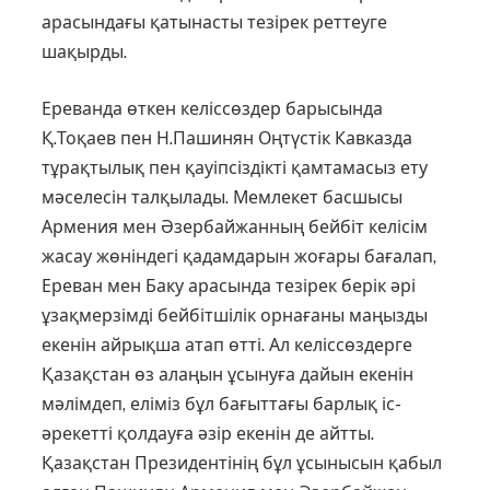
арасындағы қатынасты тезірек реттеуге
шақырды.
Ереванда өткен келіссөздер бары­сында
Қ.Тоқаев пен Н.Пашинян Оңтүс­тік Кавказда
тұрақтылық пен қауіп­сіз­дікті қамтамасыз ету
мәселесін тал­қыла­ды. Мемлекет басшысы
Арме­ния мен Әзербайжанның бейбіт келі­сім
жасау жөніндегі қадамдарын жоға­ры бағалап,
Ереван мен Баку арасын­да тезірек берік әрі
ұзақмерзімді бей­біт­шілік орнағаны маңызды
екенін айрық­ша атап өтті. Ал келіссөздерге
Қазақстан өз алаңын ұсынуға дайын екенін
мәлімдеп, еліміз бұл бағыттағы барлық іс-
әрекетті қолдауға әзір екенін де айтты.
Қазақстан Президентінің бұл ұсынысын қабыл