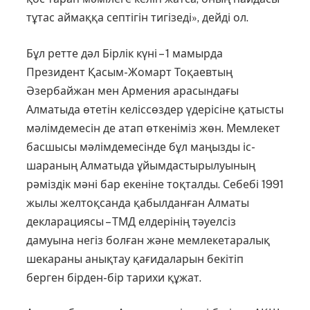
тұтас аймаққа септігін тигізеді», дейді ол.
Бұл ретте дәл Бірлік күні – 1 мамырда
Президент Қасым-Жомарт Тоқаевтың
Әзербайжан мен Армения арасындағы
Алматыда өтетін келіссөздер үдерісіне қатысты
мәлімдемесін де атап өткеніміз жөн. Мемлекет
басшысы мәлімдемесінде бұл маңызды іс-
шараның Алматыда ұйымдастырылуының
рәміздік мәні бар екеніне тоқталды. Себебі 1991
жылы желтоқсанда қабылданған Алматы
декларациясы – ТМД елдерінің тәуелсіз
дамуына негіз болған және мемлекетаралық
шекараны анықтау қағидаларын бекітіп
берген бірден-бір тарихи құжат.