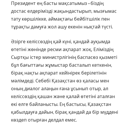
Президент ең басты мақсатымыз – біздің
достас елдерімізді жақындастырып, мызғымас
тату көршілікке, аймақтағы бейбітшілік пен
тұрақты дамуға жол ашу екенін нықтай түсті.
Әзірге келіссөздің қай күні, қан­дай ауқымда
өтетіні жөнінде ресми ақпарат жоқ. Еліміздің
Сыртқы істер министрлігінің баспасөз қызметі
бұл бағыттағы жұмыстар басталып кеткенін,
бірақ нақты ақпарат кейінірек берілетінін
мәлімдеді. Себебі Қазақстан өз қаласы мен
оның диалог алаңын ғана ұсынып отыр, ал
келіссөздің қашан және қалай өтетіні аталған
екі елге байланысты. Ең бастысы, Қазақстан
қабылдауға дайын, бірақ қандай да бір мүддені
көздеп отыр­ған делдал емес.