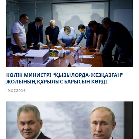
КӨЛІК МИНИСТРІ “ҚЫЗЫЛОРДА-ЖЕЗҚАЗҒАН”
ЖОЛЫНЫҢ ҚҰРЫЛЫС БАРЫСЫН КӨРДІ
19.07.2024