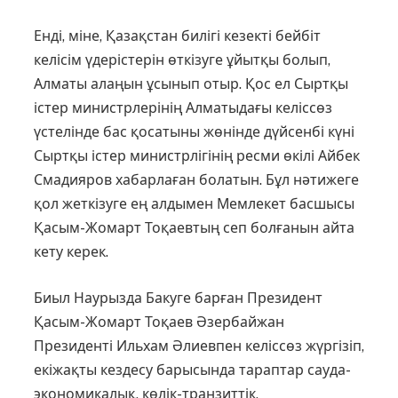
Енді, міне, Қазақстан билігі кезекті бейбіт
келісім үдерістерін өткізуге ұйыт­қы болып,
Алматы алаңын ұсы­нып отыр. Қос ел Сыртқы
істер ми­нистр­лері­нің Алматыдағы келіссөз
үсте­лін­де бас қосатыны жөнінде дүйсенбі күні
Сырт­қы істер министрлігінің ресми өкілі Айбек
Смадияров хабарлаған болатын. Бұл нәтижеге
қол жеткізуге ең алдымен Мемлекет басшысы
Қасым-Жомарт Тоқаевтың сеп болғанын айта
кету керек.
Биыл Наурызда Бакуге барған Пре­зидент
Қасым-Жомарт Тоқаев Әзер­байжан
Президенті Ильхам Әлиевпен келіссөз жүргізіп,
екіжақты кездесу барысында тараптар сауда-
экономика­лық, көлік-транзиттік,