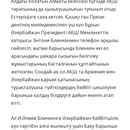
Алдағы болатын Алматы келіс­сөзі бүгінде АҚШ
тарапының да қы­зығушылығын туғызып отыр.
Есте­ріңізге сала кетсек, Қазақстан Прези­
дентінің мәлімдемесінен үш күн бұ­рын
Әзербайжан Президенті АҚШ Мемлекеттік
хатшысы Энтони Блин­кенмен телефон арқылы
сөйлесіп, әңгіме барысында Блинкен екі ел
арасындағы шекара сызығын белгілеу
жұмыстарының басталғанын құптайтынын
жеткізген. Сондай-ақ ол АҚШ та Армения мен
Әзербайжан қарым-қатынасының
тұрақталуына, түйткілдердің бейбіт шешілуіне
барынша қолдау білдіруге дайын екенін атап
өтті.
Ал И.Әлиев Блинкенге Әзербайжан бейбітшілік
күн тәртібін алға жылжыту үшін Баку барынша