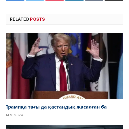
Facebook
Twitter
Pinterest
LinkedIn
Tumblr
Email
RELATED
POSTS
Трампқа тағы да қастандық жасалған ба
14.10.2024