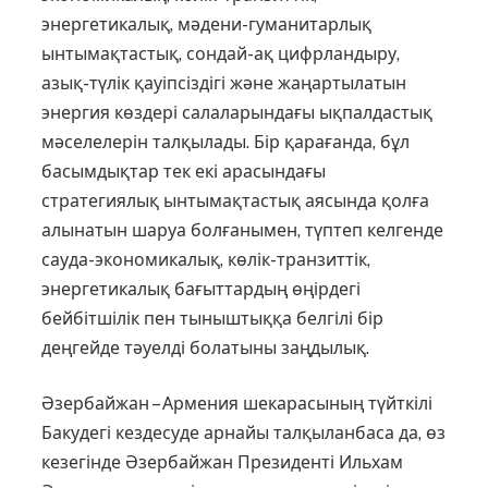
энергетикалық, мәдени-гуманитарлық
ынтымақтастық, сондай-ақ цифрландыру,
азық-түлік қауіпсіздігі және жаңартылатын
энергия көздері салаларындағы ықпалдастық
мәселелерін талқылады. Бір қарағанда, бұл
басымдықтар тек екі арасындағы
стратегиялық ынтымақтастық аясында қолға
алынатын шаруа болғанымен, түптеп келгенде
сауда-экономикалық, көлік-транзиттік,
энергетикалық ба­ғыт­тардың өңірдегі
бейбітшілік пен тыныштыққа белгілі бір
деңгейде тәуелді болатыны заңдылық.
Әзербайжан – Армения шекарасының түйткілі
Бакудегі кездесуде арнайы талқыланбаса да, өз
кезегінде Әзербай­жан Президенті Ильхам