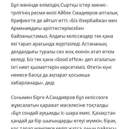
Бұл жөнінде еліміздің Сыртқы іс­тер минис­
трлігінің ресми өкілі Айбек Смадияров апталық
брифингте де айтып өтті: «Біз Әзербайжан мен
Армениядағы әріптестерімізбен
байланыстамыз. Алдағы келіссөздер тек қана
екі тарап ара­сында жүргізіледі. Астананың
делдал­дығы туралы сөз жоқ екенін атап өткім
келеді. Біз тек қана «Good office» деп аталатын
ізгі ниет қызметтерін көрсетеміз. Өтетін күні
немесе басқа да ақпарат қосымша
хабарланады», деді.
Сонымен бірге А.Смадияров бұл келіссөзге
жұмсалатын қаражат мәсе­лесіне тоқталды:
«Бұл сондай ауқым­ды іс-шара емес. Қазақстан
қандай да бір шығындарды өтеуі мүмкін, бірақ
қос тарап мәмілеге келіп жатса, оның пайдасы