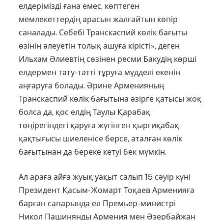
елдерімізді ғана емес, көптеген
мемлекеттердің арасын жалғайтын көпір
саналады. Себебі Транскаспий көлік бағыты
өзінің әлеуетін толық ашуға кірісті», деген
Ильхам Әлиевтің сөзінен ресми Бакудің көрші
елдермен тату-тәтті тұруға мүдделі екенін
аңғаруға болады. Әрине Арменияның
Транскаспий көлік бағытына әзірге қатысы жоқ
болса да, қос елдің Таулы Қарабақ
төңірегіндегі қаруға жүгінген қырғиқабақ
қақтығысы шиеленісе берсе, аталған көлік
бағытынан да береке кетуі бек мүмкін.
Ал араға айға жуық уақыт салып 15 сәуір күні
Президент Қасым-Жомарт Тоқаев Арменияға
барған сапарында ел Премьер-министрі
Никол Пашинянды Армения мен Әзербайжан