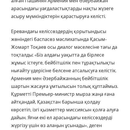
алған Пашинян Армения мен Әзербайжан
арасындағы уағдаластықтарды нақты жүзеге
асыру мүмкіндіктерін қарастыруға келісті.
Еревандағы келіссөздердің қорытын­дысы
жөніндегі баспасөз мәслихатын­да Қасым-
Жомарт Тоқаев осы диалог мәселесіне тағы да
тоқталды: «Біз алда­ғы уақытта да бірлесе
жұмыс істеуге, бейбітшілік пен тұрақтылықты
нығай­ту үдерісіне белсене атсалысуға келіс­тік.
Армения мен Әзербайжанның бейбіт­шілік
шартын жасауға ұмтылысын толық құптаймыз.
Құрметті Премьер-министр мырза жаңа ғана
айтқандай, Қазақстан барынша қолдау
көрсетіп, ізгі қызметтер миссиясын қолға алуға
дайын. Яғни екі ел арасындағы келіссөздерді
жүргізу үшін өз алаңын ұсынады», деген