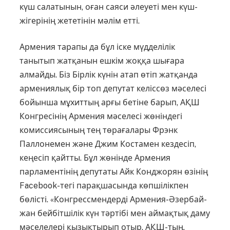
күш салатынын, оған саяси әлеуеті мен күш-
жігерінің жететінін мәлім етті.
Армения тарапы да бұл іске мүдде­лілік
танытып жатқанын ешкім жоққа шығара
алмайды. Біз Бірлік күнін атап өтіп жатқанда
армениялық бір топ депутат келіссөз мәселесі
бойынша мұ­хит­тың арғы бетіне барып, АҚШ
Кон­г­ресінің Армения мәселесі жөніндегі
комиссиясының тең төрағалары Фрэнк
Паллонемен және Джим Костамен кездесіп,
кеңесіп қайтты. Бұл жөнінде Армения
парламентінің депутаты Айк Конджорян өзінің
Facebook-тегі парақ­шасында көпшілікпен
бөліс­ті. «Конгрессмендерді Армения-Әзер­бай­
жан бейбітшілік күн тәртібі мен аймақ­тық даму
мәселелері қызықтырып отыр. АҚШ-тың,