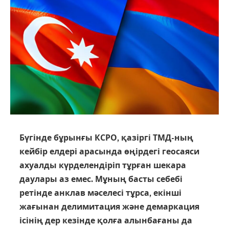
Бүгінде бұрынғы КСРО, қазіргі ТМД-ның
кейбір елдері арасында өңірдегі геосаяси
ахуалды күрделендіріп тұрған шекара
даулары аз емес. Мұның басты себебі
ретінде анклав мәселесі тұрса, екінші
жағынан делимитация және демаркация
ісінің дер кезінде қолға алынбағаны да