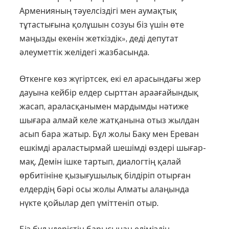
Арменияның тәуелсіздігі мен аумақтық
тұтастығына қолұшын созуы біз үшін өте
маңызды екенін жеткіздік», деді депутат
әлеуметтік желі­дегі жазбасында.
Өткенге көз жүгіртсек, екі ел арасын­дағы жер
дауына кейбір елдер сырттан араағайындық
жасап, араласқанымен мардымды нәтиже
шығара алмай келе жатқанына отыз жылдан
асып бара жатыр. Бұл жолы Баку мен Ереван
ешкім­­ді араластырмай шешімді өздері шығар­
мақ. Демін ішке тартып, диалогтің қа­лай
өрбитініне қызығушылық білдіріп отырған
елдердің бәрі осы жолы Алматы алаңында
нүкте қойылар деп үміттеніп отыр.