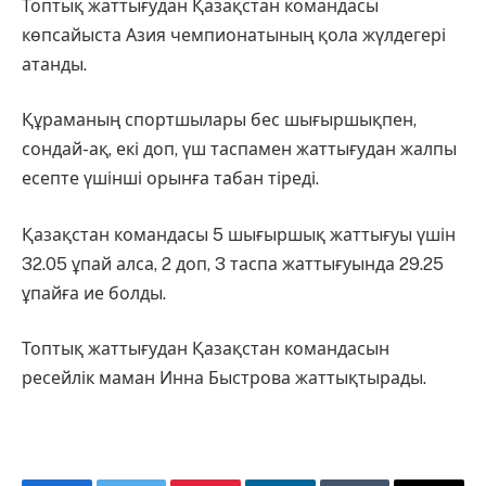
Топтық жаттығудан Қазақстан командасы
көпсайыста Азия чемпионатының қола жүлдегері
атанды.
Құраманың спортшылары бес шығыршықпен,
сондай-ақ, екі доп, үш таспамен жаттығудан жалпы
есепте үшінші орынға табан тіреді.
Қазақстан командасы 5 шығыршық жаттығуы үшін
32.05 ұпай алса, 2 доп, 3 таспа жаттығуында 29.25
ұпайға ие болды.
Топтық жаттығудан Қазақстан командасын
ресейлік маман Инна Быстрова жаттықтырады.