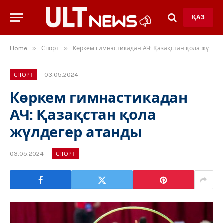
ҚАЗ
»
»
Home
Спорт
Көркем гимнастикадан АЧ: Қазақстан қола жүлдегер атанды
03.05.2024
СПОРТ
Көркем гимнастикадан
АЧ: Қазақстан қола
жүлдегер атанды
03.05.2024
СПОРТ