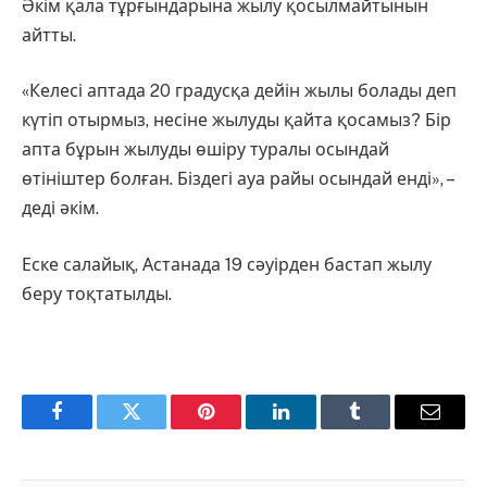
Әкім қала тұрғындарына жылу қосылмайтынын
айтты.
«Келесі аптада 20 градусқа дейін жылы болады деп
күтіп отырмыз, несіне жылуды қайта қосамыз? Бір
апта бұрын жылуды өшіру туралы осындай
өтініштер болған. Біздегі ауа райы осындай енді», –
деді әкім.
Еске салайық, Астанада 19 сәуірден бастап жылу
беру тоқтатылды.
Facebook
Twitter
Pinterest
LinkedIn
Tumblr
Email