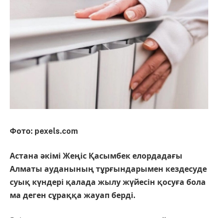
Фото: pexels.com
Астана әкімі Жеңіс Қасымбек елордадағы
Алматы ауданының тұрғындарымен кездесуде
суық күндері қалада жылу жүйесін қосуға бола
ма деген сұраққа жауап берді.