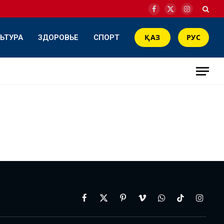
Facebook
X
Instagram
(Twitter)
ЬТУРА
ЗДОРОВЬЕ
СПОРТ
ҚАЗ
РУС
Facebook
X
Pinterest
Vimeo
WhatsApp
TikTok
Instag
(Twitter)