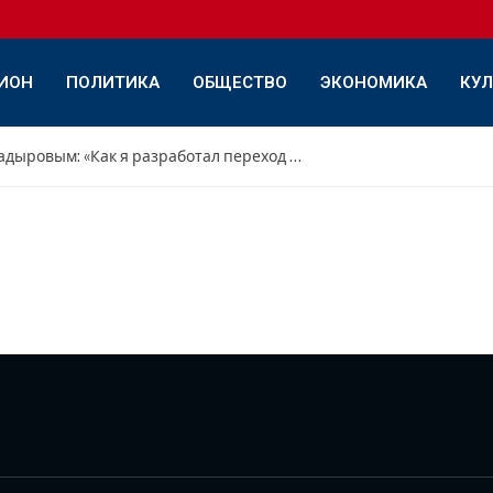
ИОН
ПОЛИТИКА
ОБЩЕСТВО
ЭКОНОМИКА
КУЛ
Интервью с Дамиром Садыровым: «Как я разработал переход с переднего треугольника на обратный»